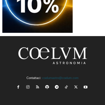
Contattaci:
coelumastro@coelum.com