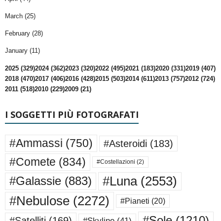
March (25)
February (28)
January (11)
2025 (329)
2024 (362)
2023 (320)
2022 (495)
2021 (183)
2020 (331)
2019 (407)
2018 (470)
2017 (406)
2016 (428)
2015 (503)
2014 (611)
2013 (757)
2012 (724)
2011 (518)
2010 (229)
2009 (21)
I SOGGETTI PIÙ FOTOGRAFATI
#Ammassi
(750)
#Asteroidi
(183)
#Comete
(834)
#Costellazioni
(2)
#Luna
(2553)
#Galassie
(883)
#Nebulose
(2272)
#Pianeti
(20)
#Sole
(1210)
#Satelliti
(169)
#Skyline
(41)