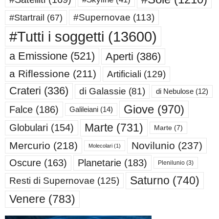
#Supernovae
(113)
#Startrail
(67)
#Tutti i soggetti
(13600)
a Emissione
(521)
Aperti
(386)
a Riflessione
(211)
Artificiali
(129)
Crateri
(336)
di Galassie
(81)
di Nebulose
(12)
Giove
(970)
Falce
(186)
Galileiani
(14)
Marte
(731)
Globulari
(154)
Marte
(7)
Mercurio
(218)
Novilunio
(237)
Molecolari
(1)
Oscure
(163)
Planetarie
(183)
Plenilunio
(3)
Saturno
(740)
Resti di Supernovae
(125)
Venere
(783)