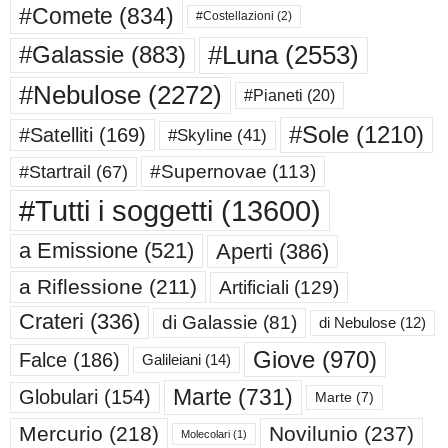
#Comete
(834)
#Costellazioni
(2)
#Luna
(2553)
#Galassie
(883)
#Nebulose
(2272)
#Pianeti
(20)
#Sole
(1210)
#Satelliti
(169)
#Skyline
(41)
#Supernovae
(113)
#Startrail
(67)
#Tutti i soggetti
(13600)
a Emissione
(521)
Aperti
(386)
a Riflessione
(211)
Artificiali
(129)
Crateri
(336)
di Galassie
(81)
di Nebulose
(12)
Giove
(970)
Falce
(186)
Galileiani
(14)
Marte
(731)
Globulari
(154)
Marte
(7)
Mercurio
(218)
Novilunio
(237)
Molecolari
(1)