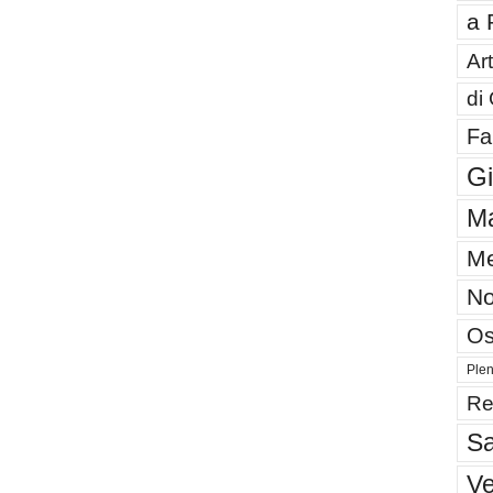
a 
Art
di
Fa
G
Ma
Me
No
Os
Plen
Re
Sa
V