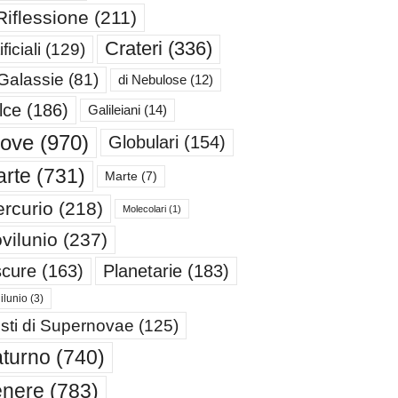
Riflessione
(211)
Crateri
(336)
ificiali
(129)
 Galassie
(81)
di Nebulose
(12)
lce
(186)
Galileiani
(14)
iove
(970)
Globulari
(154)
rte
(731)
Marte
(7)
rcurio
(218)
Molecolari
(1)
vilunio
(237)
cure
(163)
Planetarie
(183)
ilunio
(3)
sti di Supernovae
(125)
turno
(740)
enere
(783)