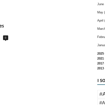
June 
May (
April 
es
March
Febru
0
Janua
2025 
2021 
2017 
2013 
I S
#
#A