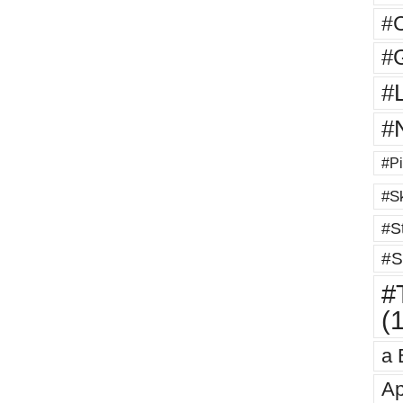
#
#G
#
#
#Pi
#Sk
#St
#S
#T
(
a 
Ap