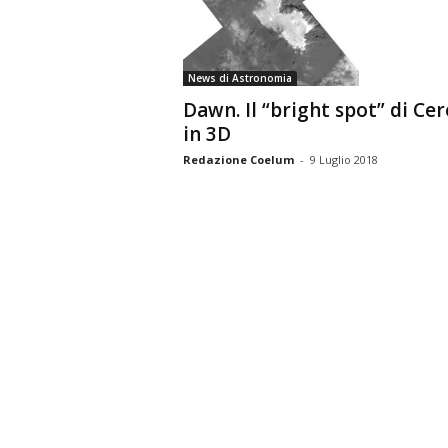
n
o
m
News di Astronomia
i
a
Dawn. Il “bright spot” di Cer
in 3D
Redazione Coelum
-
9 Luglio 2018