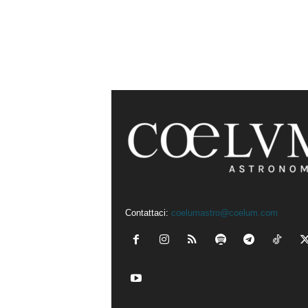
Contattaci:
coelumastro@coelum.com