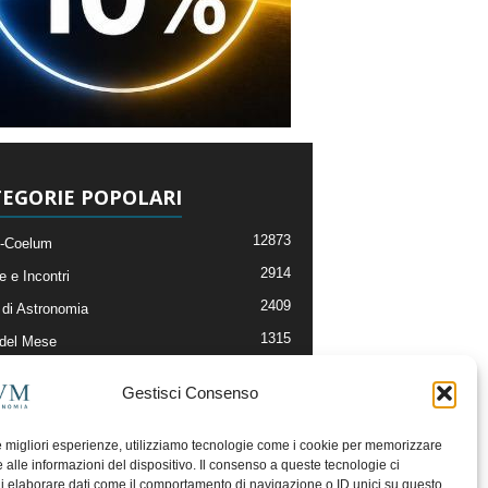
EGORIE POPOLARI
12873
-Coelum
2914
e e Incontri
2409
di Astronomia
1315
 del Mese
365
nomia, Astrofisica e Cosmologia
Gestisci Consenso
268
li e Risorse On-Line
192
og della Redazione
le migliori esperienze, utilizziamo tecnologie come i cookie per memorizzare
 alle informazioni del dispositivo. Il consenso a queste tecnologie ci
i elaborare dati come il comportamento di navigazione o ID unici su questo