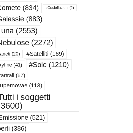
Comete
(834)
#Costellazioni
(2)
alassie
(883)
Luna
(2553)
Nebulose
(2272)
#Satelliti
(169)
aneti
(20)
#Sole
(1210)
yline
(41)
artrail
(67)
upernovae
(113)
utti i soggetti
13600)
Emissione
(521)
erti
(386)