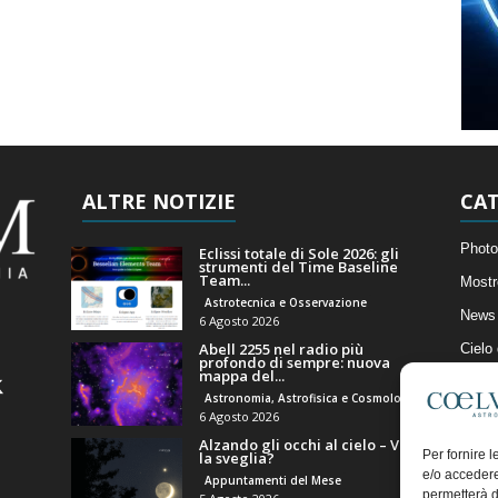
ALTRE NOTIZIE
CAT
Photo
Eclissi totale di Sole 2026: gli
strumenti del Time Baseline
Team...
Mostr
Astrotecnica e Osservazione
News 
6 Agosto 2026
Abell 2255 nel radio più
Cielo
profondo di sempre: nuova
mappa del...
Astro
Astronomia, Astrofisica e Cosmologia
Artico
6 Agosto 2026
Alzando gli occhi al cielo – Vale
Il Bl
Per fornire 
la sveglia?
e/o accedere
Appuntamenti del Mese
permetterà d