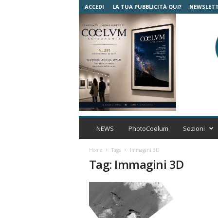
ACCEDI
LA TUA PUBBLICITÀ QUI?
NEWSLET
C
o
NEWS
PhotoCoelum
Sezioni
e
l
Home
Tags
Immagini 3D
u
Tag: Immagini 3D
m
A
s
t
r
o