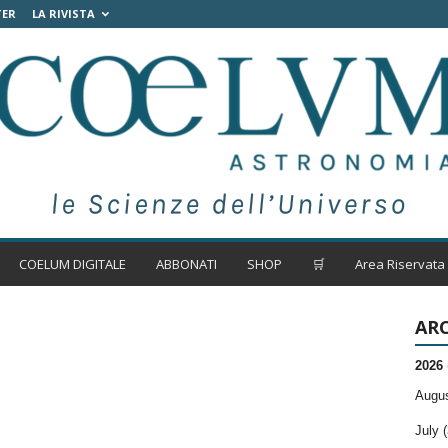
TER
LA RIVISTA
COELUM DIGITALE
ABBONATI
SHOP
🛒
Area Riservata
ARC
2026
Augus
July (