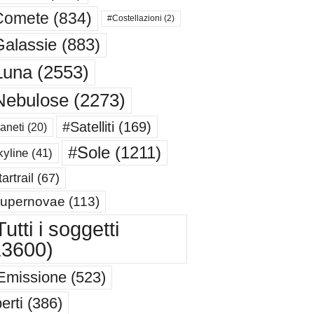
Comete
(834)
#Costellazioni
(2)
alassie
(883)
Luna
(2553)
Nebulose
(2273)
#Satelliti
(169)
aneti
(20)
#Sole
(1211)
yline
(41)
artrail
(67)
upernovae
(113)
utti i soggetti
13600)
Emissione
(523)
erti
(386)