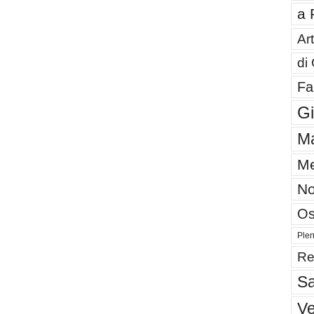
a 
Art
di
Fa
G
Ma
Me
No
Os
Plen
Re
Sa
V