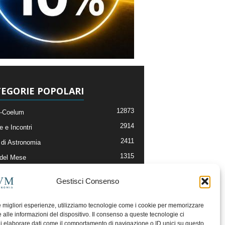
EGORIE POPOLARI
12873
-Coelum
2914
e e Incontri
2411
di Astronomia
1315
 del Mese
365
nomia, Astrofisica e Cosmologia
Gestisci Consenso
268
li e Risorse On-Line
192
og della Redazione
le migliori esperienze, utilizziamo tecnologie come i cookie per memorizzare
 alle informazioni del dispositivo. Il consenso a queste tecnologie ci
i elaborare dati come il comportamento di navigazione o ID unici su questo