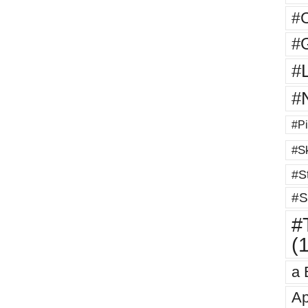
#
#G
#
#
#Pi
#Sk
#St
#S
#T
(
a 
Ap