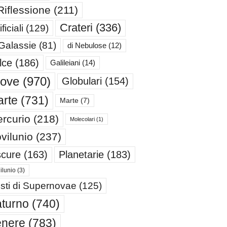
Riflessione
(211)
Crateri
(336)
ificiali
(129)
 Galassie
(81)
di Nebulose
(12)
lce
(186)
Galileiani
(14)
iove
(970)
Globulari
(154)
rte
(731)
Marte
(7)
rcurio
(218)
Molecolari
(1)
vilunio
(237)
cure
(163)
Planetarie
(183)
ilunio
(3)
sti di Supernovae
(125)
turno
(740)
enere
(783)