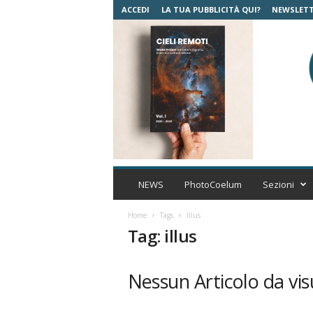
ACCEDI
LA TUA PUBBLICITÀ QUI?
NEWSLET
C
o
NEWS
PhotoCoelum
Sezioni
e
l
Home
Tags
Illus
u
Tag: illus
m
A
s
Nessun Articolo da vis
t
r
o