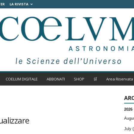
TER
LA RIVISTA
COELUM DIGITALE
ABBONATI
SHOP
🛒
Area Riservata
ARC
2026
ualizzare
Augus
July (