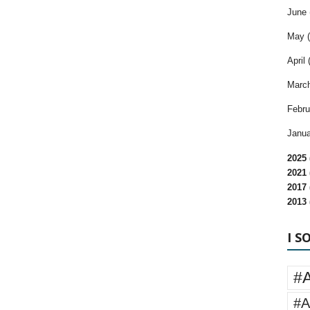
June 
May (
April 
March
Febru
Janua
2025 
2021 
2017 
2013 
I S
#
#A