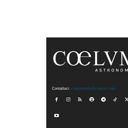
Contattaci:
coelumastro@coelum.com