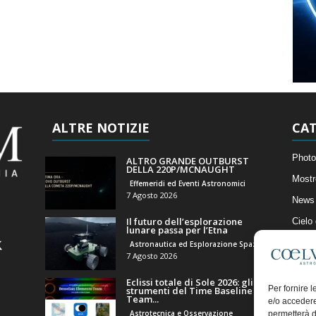
ALTRE NOTIZIE
CAT
Photo
ALTRO GRANDE OUTBURST
DELLA 220P/MCNAUGHT
Mostr
Effemeridi ed Eventi Astronomici
7 Agosto 2026
News 
Il futuro dell’esplorazione
Cielo
lunare passa per l’Etna
Astro
Astronautica ed Esplorazione Spaziale
7 Agosto 2026
Artico
Eclissi totale di Sole 2026: gli
Il Bl
Per fornire 
strumenti del Time Baseline
Team...
e/o accedere
Astrotecnica e Osservazione
permetterà d