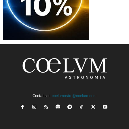
Contattaci:
coelumastro@coelum.com