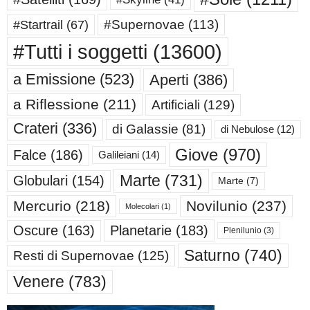
#Supernovae
(113)
#Startrail
(67)
#Tutti i soggetti
(13600)
a Emissione
(523)
Aperti
(386)
a Riflessione
(211)
Artificiali
(129)
Crateri
(336)
di Galassie
(81)
di Nebulose
(12)
Giove
(970)
Falce
(186)
Galileiani
(14)
Marte
(731)
Globulari
(154)
Marte
(7)
Mercurio
(218)
Novilunio
(237)
Molecolari
(1)
Oscure
(163)
Planetarie
(183)
Plenilunio
(3)
Saturno
(740)
Resti di Supernovae
(125)
Venere
(783)