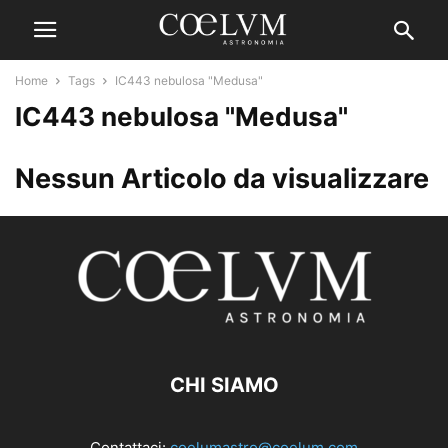
Home
Tags
IC443 nebulosa "Medusa"
IC443 nebulosa "Medusa"
Nessun Articolo da visualizzare
CHI SIAMO
Contattaci:
coelumastro@coelum.com