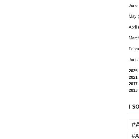
June 
May (
April 
March
Febru
Janua
2025 
2021 
2017 
2013 
I S
#
#A