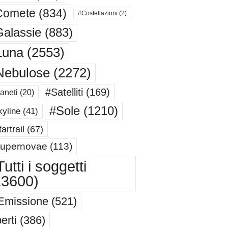
Comete
(834)
#Costellazioni
(2)
alassie
(883)
Luna
(2553)
Nebulose
(2272)
#Satelliti
(169)
aneti
(20)
#Sole
(1210)
yline
(41)
artrail
(67)
upernovae
(113)
utti i soggetti
13600)
Emissione
(521)
erti
(386)