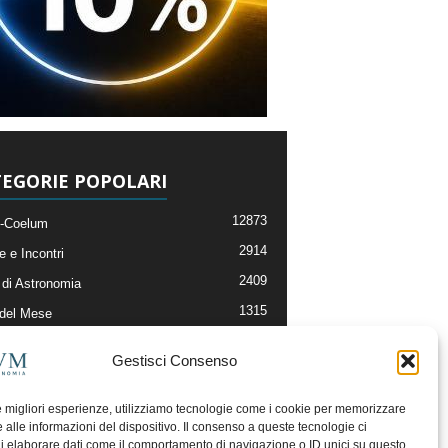
EGORIE POPOLARI
12873
-Coelum
2914
e e Incontri
2409
di Astronomia
1315
 del Mese
365
nomia, Astrofisica e Cosmologia
Gestisci Consenso
268
li e Risorse On-Line
192
og della Redazione
le migliori esperienze, utilizziamo tecnologie come i cookie per memorizzare
 alle informazioni del dispositivo. Il consenso a queste tecnologie ci
i elaborare dati come il comportamento di navigazione o ID unici su questo