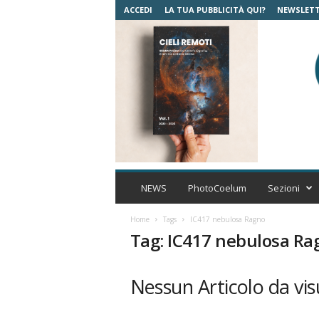
ACCEDI
LA TUA PUBBLICITÀ QUI?
NEWSLET
C
o
NEWS
PhotoCoelum
Sezioni
e
l
Home
Tags
IC417 nebulosa Ragno
u
Tag: IC417 nebulosa Ra
m
A
s
Nessun Articolo da vis
t
r
o