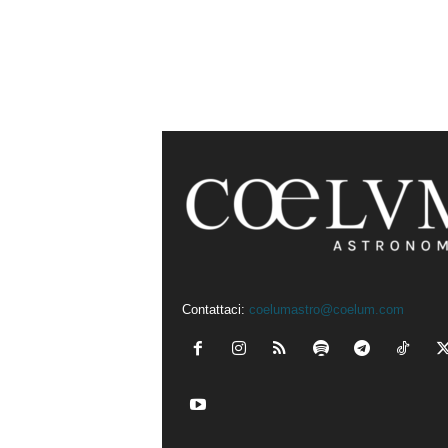
Contattaci:
coelumastro@coelum.com