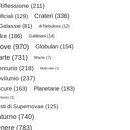
Riflessione
(211)
Crateri
(336)
ificiali
(129)
 Galassie
(81)
di Nebulose
(12)
lce
(186)
Galileiani
(14)
iove
(970)
Globulari
(154)
rte
(731)
Marte
(7)
rcurio
(218)
Molecolari
(1)
vilunio
(237)
cure
(163)
Planetarie
(183)
ilunio
(3)
sti di Supernovae
(125)
turno
(740)
enere
(783)