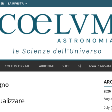
TER
LA RIVISTA
COELUM DIGITALE
ABBONATI
SHOP
🛒
Area Riservata
ARC
gno
2026
ualizzare
Augus
July (