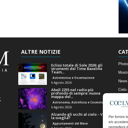
ALTRE NOTIZIE
CAT
Photo
Eclissi totale di Sole 2026: gli
strumenti del Time Baseline
Team...
Mostr
Astrotecnica e Osservazione
News 
6 Agosto 2026
Abell 2255 nel radio più
Cielo
profondo di sempre: nuova
mappa del...
Astro
Astronomia, Astrofisica e Cosmologia
Artico
6 Agosto 2026
Alzando gli occhi al cielo – Vale
Il Bl
Per fornire 
la sveglia?
e/o accedere
Appuntamenti del Mese
permetterà d