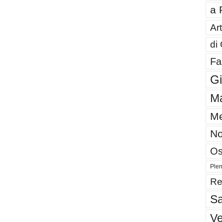
a 
Art
di
Fa
G
Ma
Me
No
Os
Plen
Re
Sa
V