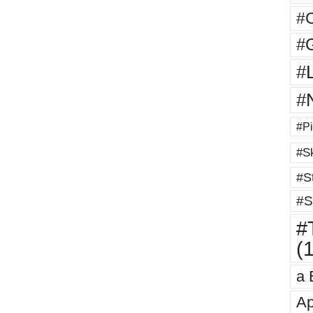
#
#G
#
#
#Pi
#Sk
#St
#S
#T
(
a 
Ap