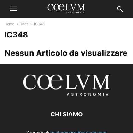
Home
Tags
IC348
IC348
Nessun Articolo da visualizzare
CHI SIAMO
Contattaci:
coelumastro@coelum.com