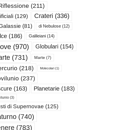
Riflessione
(211)
Crateri
(336)
ificiali
(129)
 Galassie
(81)
di Nebulose
(12)
lce
(186)
Galileiani
(14)
iove
(970)
Globulari
(154)
rte
(731)
Marte
(7)
rcurio
(218)
Molecolari
(1)
vilunio
(237)
cure
(163)
Planetarie
(183)
ilunio
(3)
sti di Supernovae
(125)
turno
(740)
enere
(783)