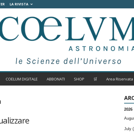
TER
LA RIVISTA
COELUM DIGITALE
ABBONATI
SHOP
🛒
Area Riservata
ARC
a
2026
ualizzare
Augus
July (