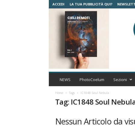
ACCEDI
LA TUA PUBBLICITÀ QUI?
NEWSLET
C
o
NEWS
PhotoCoelum
Sezioni
e
l
Home
Tags
IC1848 Soul Nebula
u
Tag: IC1848 Soul Nebul
m
A
s
Nessun Articolo da vis
t
r
o