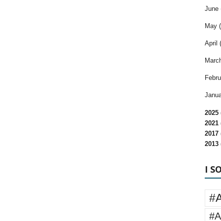
June 
May (
April 
March
Febru
Janua
2025 
2021 
2017 
2013 
I S
#
#A