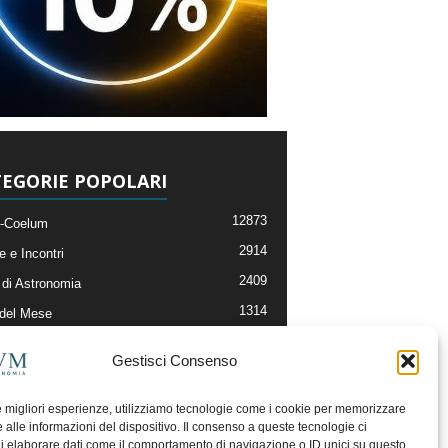
EGORIE POPOLARI
12873
-Coelum
2914
e e Incontri
2409
di Astronomia
1314
 del Mese
365
nomia, Astrofisica e Cosmologia
Gestisci Consenso
268
li e Risorse On-Line
192
og della Redazione
le migliori esperienze, utilizziamo tecnologie come i cookie per memorizzare
 alle informazioni del dispositivo. Il consenso a queste tecnologie ci
i elaborare dati come il comportamento di navigazione o ID unici su questo