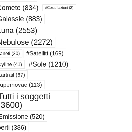
Comete
(834)
#Costellazioni
(2)
alassie
(883)
Luna
(2553)
Nebulose
(2272)
#Satelliti
(169)
aneti
(20)
#Sole
(1210)
yline
(41)
artrail
(67)
upernovae
(113)
utti i soggetti
13600)
Emissione
(520)
erti
(386)