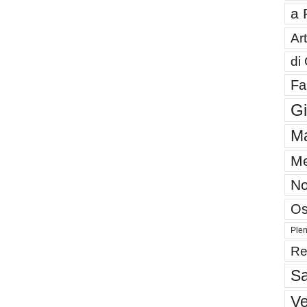
a 
Art
di
Fa
G
Ma
Me
No
Os
Plen
Re
Sa
V