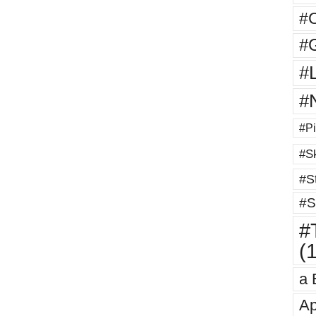
#
#G
#
#
#Pi
#Sk
#St
#S
#T
(
a 
Ap