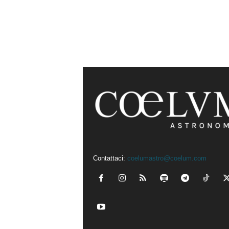
Contattaci:
coelumastro@coelum.com