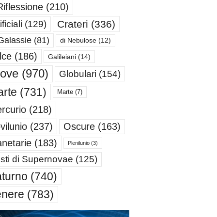
Riflessione
(210)
Crateri
(336)
ificiali
(129)
Galassie
(81)
di Nebulose
(12)
lce
(186)
Galileiani
(14)
iove
(970)
Globulari
(154)
rte
(731)
Marte
(7)
rcurio
(218)
Oscure
(163)
vilunio
(237)
anetarie
(183)
Plenilunio
(3)
sti di Supernovae
(125)
turno
(740)
enere
(783)