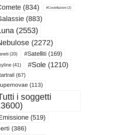
Comete
(834)
#Costellazioni
(2)
alassie
(883)
Luna
(2553)
Nebulose
(2272)
#Satelliti
(169)
aneti
(20)
#Sole
(1210)
yline
(41)
artrail
(67)
upernovae
(113)
utti i soggetti
13600)
Emissione
(519)
erti
(386)