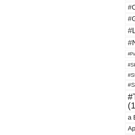
#
#G
#
#
#Pi
#Sk
#St
#S
#T
(
a 
Ap