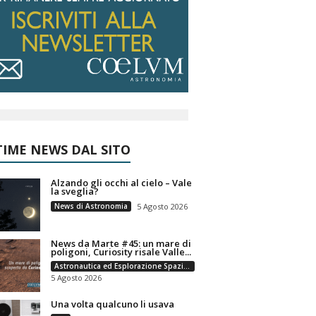
IME NEWS DAL SITO
Alzando gli occhi al cielo – Vale
la sveglia?
News di Astronomia
5 Agosto 2026
News da Marte #45: un mare di
poligoni, Curiosity risale Valle...
Astronautica ed Esplorazione Spaziale
5 Agosto 2026
Una volta qualcuno li usava