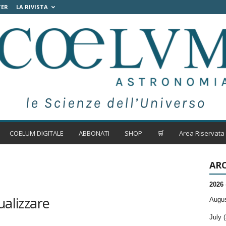
TER
LA RIVISTA
COELUM DIGITALE
ABBONATI
SHOP
🛒
Area Riservata
ARC
2026
ualizzare
Augus
July (