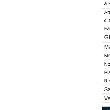
a 
Art
di 
Fa
G
Ma
Me
No
Pl
Re
Sa
V