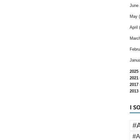
June 
May (
April 
March
Febru
Janua
2025 
2021 
2017 
2013 
I S
#
#A