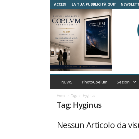
ACCEDI
LA TUA PUBBLICITÀ QUI?
NEWSLET
C
o
NEWS
PhotoCoelum
Sezioni
e
l
Home
Tags
Hyginus
u
Tag: Hyginus
m
A
s
Nessun Articolo da vis
t
r
o