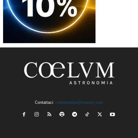
Contattaci:
coelumastro@coelum.com