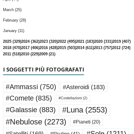
March (25)
February (28)
January (11)
2025 (329)
2024 (362)
2023 (320)
2022 (495)
2021 (183)
2020 (331)
2019 (407)
2018 (470)
2017 (406)
2016 (428)
2015 (503)
2014 (611)
2013 (757)
2012 (724)
2011 (518)
2010 (229)
2009 (21)
I SOGGETTI PIÙ FOTOGRAFATI
#Ammassi
(750)
#Asteroidi
(183)
#Comete
(835)
#Costellazioni
(2)
#Luna
(2553)
#Galassie
(883)
#Nebulose
(2273)
#Pianeti
(20)
#Sole
(1211)
#Satelliti
(169)
#Skyline
(41)