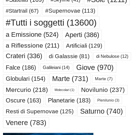
#Supernovae
(113)
#Startrail
(67)
#Tutti i soggetti
(13600)
a Emissione
(524)
Aperti
(386)
a Riflessione
(211)
Artificiali
(129)
Crateri
(336)
di Galassie
(81)
di Nebulose
(12)
Giove
(970)
Falce
(186)
Galileiani
(14)
Marte
(731)
Globulari
(154)
Marte
(7)
Mercurio
(218)
Novilunio
(237)
Molecolari
(1)
Oscure
(163)
Planetarie
(183)
Plenilunio
(3)
Saturno
(740)
Resti di Supernovae
(125)
Venere
(783)