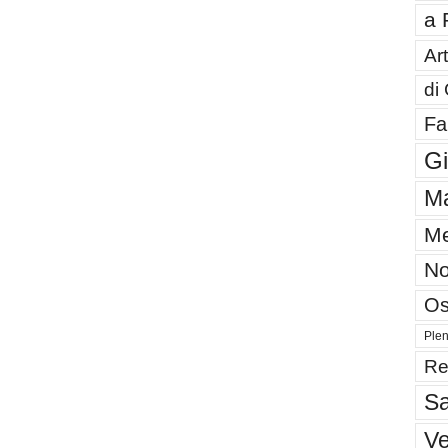
a 
Art
di
Fa
G
Ma
Me
No
Os
Plen
Re
Sa
V