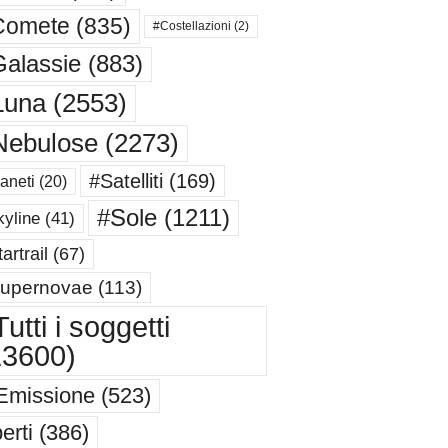
Comete
(835)
#Costellazioni
(2)
alassie
(883)
Luna
(2553)
Nebulose
(2273)
#Satelliti
(169)
aneti
(20)
#Sole
(1211)
yline
(41)
artrail
(67)
upernovae
(113)
utti i soggetti
13600)
Emissione
(523)
erti
(386)