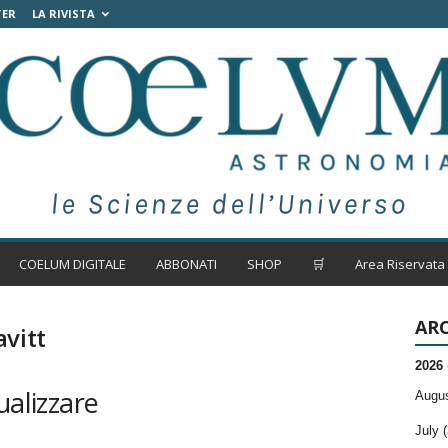
TER
LA RIVISTA
COELUM DIGITALE
ABBONATI
SHOP
🛒
Area Riservata
ARC
vitt
2026
ualizzare
Augus
July (