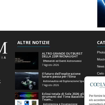
ALTRE NOTIZIE
CAT
Photo
ALTRO GRANDE OUTBURST
DELLA 220P/MCNAUGHT
Mostr
Effemeridi ed Eventi Astronomici
7 Agosto 2026
News 
Il futuro dell’esplorazione
Cielo
lunare passa per l’Etna
Astro
Astronautica ed Esplorazione Spaziale
7 Agosto 2026
Artico
Eclissi totale di Sole 2026: gli
Il Bl
Per fornire 
strumenti del Time Baseline
Team...
e/o accedere
Astrotecnica e Osservazione
permetterà d