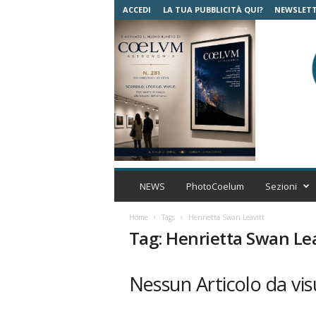
ACCEDI
LA TUA PUBBLICITÀ QUI?
NEWSLET
C
o
NEWS
PhotoCoelum
Sezioni
e
l
Home
Tags
Henrietta Swan Leavitt
u
Tag: Henrietta Swan Lea
m
A
s
Nessun Articolo da vis
t
r
o