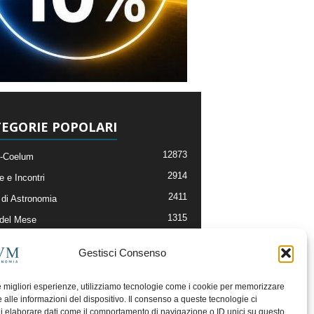
EGORIE POPOLARI
12873
-Coelum
2914
e e Incontri
2411
di Astronomia
1315
 del Mese
365
nomia, Astrofisica e Cosmologia
Gestisci Consenso
268
li e Risorse On-Line
192
og della Redazione
le migliori esperienze, utilizziamo tecnologie come i cookie per memorizzare
 alle informazioni del dispositivo. Il consenso a queste tecnologie ci
i elaborare dati come il comportamento di navigazione o ID unici su questo