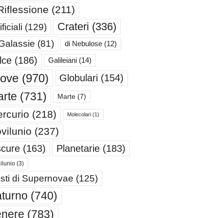
Riflessione
(211)
Crateri
(336)
ificiali
(129)
 Galassie
(81)
di Nebulose
(12)
lce
(186)
Galileiani
(14)
iove
(970)
Globulari
(154)
rte
(731)
Marte
(7)
rcurio
(218)
Molecolari
(1)
vilunio
(237)
cure
(163)
Planetarie
(183)
ilunio
(3)
sti di Supernovae
(125)
turno
(740)
enere
(783)