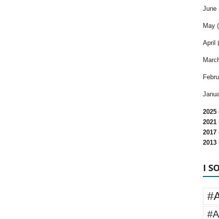
June 
May (
April 
March
Febru
Janua
2025 
2021 
2017 
2013 
I S
#
#A