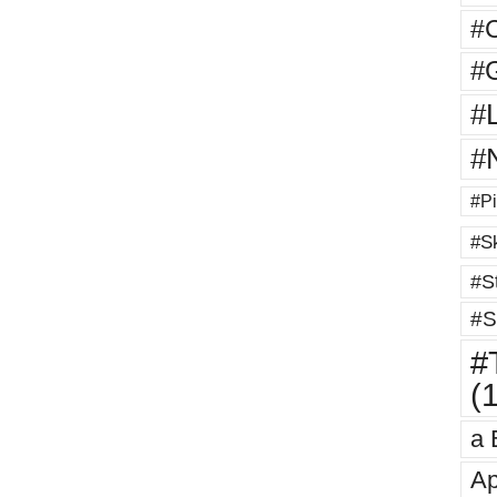
#
#G
#
#
#Pi
#Sk
#St
#S
#T
(
a 
Ap