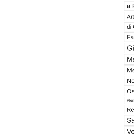
a 
Art
di
Fa
G
Ma
Me
No
Os
Plen
Re
Sa
V