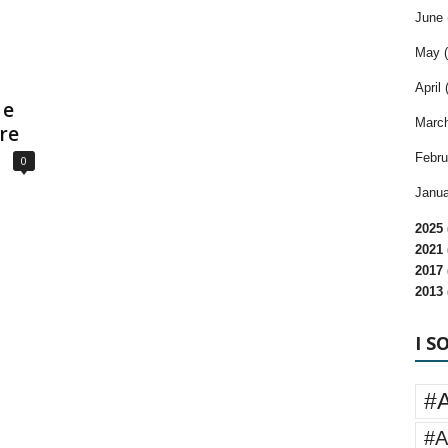
June 
May (
April 
 e
March
re
Febru
0
Janua
2025 
2021 
2017 
2013 
I S
#
#A