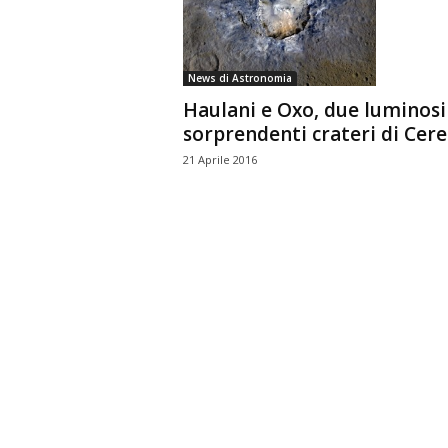
n
o
m
News di Astronomia
i
Haulani e Oxo, due luminosi
a
sorprendenti crateri di Cere
21 Aprile 2016