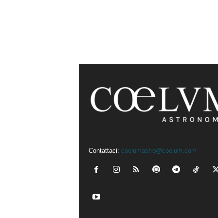
Contattaci:
coelumastro@coelum.com