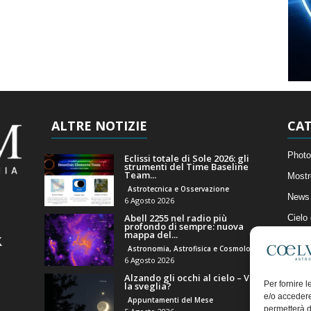
ALTRE NOTIZIE
CAT
Photo
Eclissi totale di Sole 2026: gli
strumenti del Time Baseline
Team...
Mostr
Astrotecnica e Osservazione
News 
6 Agosto 2026
Abell 2255 nel radio più
Cielo
profondo di sempre: nuova
mappa del...
Astro
Astronomia, Astrofisica e Cosmologia
Artico
6 Agosto 2026
Alzando gli occhi al cielo – Vale
Il Bl
Per fornire 
la sveglia?
e/o accedere
Appuntamenti del Mese
permetterà d