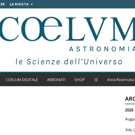
TER
LA RIVISTA
COELUM DIGITALE
ABBONATI
SHOP
🛒
Area Riservata
ARC
2026
Augus
July (