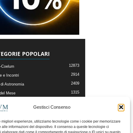
EGORIE POPOLARI
12873
-Coelum
2914
e e Incontri
2409
di Astronomia
1315
 del Mese
365
nomia, Astrofisica e Cosmologia
Gestisci Consenso
268
li e Risorse On-Line
192
og della Redazione
le migliori esperienze, utilizziamo tecnologie come i cookie per memorizzare
 alle informazioni del dispositivo. Il consenso a queste tecnologie ci
i elaborare dati come il comportamento di navigazione o ID unici su questo