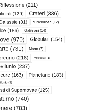
Riflessione
(211)
Crateri
(336)
ificiali
(129)
 Galassie
(81)
di Nebulose
(12)
lce
(186)
Galileiani
(14)
iove
(970)
Globulari
(154)
rte
(731)
Marte
(7)
rcurio
(218)
Molecolari
(1)
vilunio
(237)
cure
(163)
Planetarie
(183)
ilunio
(3)
sti di Supernovae
(125)
turno
(740)
enere
(783)