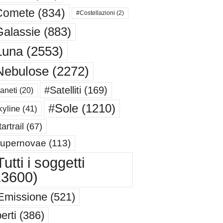
Comete
(834)
#Costellazioni
(2)
alassie
(883)
Luna
(2553)
Nebulose
(2272)
#Satelliti
(169)
aneti
(20)
#Sole
(1210)
yline
(41)
artrail
(67)
upernovae
(113)
utti i soggetti
13600)
Emissione
(521)
erti
(386)