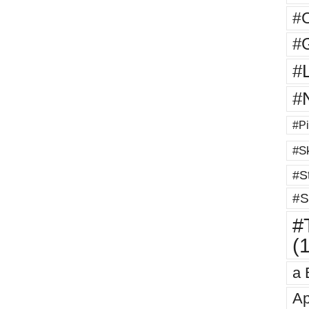
#
#G
#
#
#Pi
#Sk
#St
#S
#T
(
a 
Ap