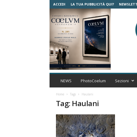
ACCEDI
LA TUA PUBBLICITÀ QUI?
NEWSLET
C
o
NEWS
PhotoCoelum
Sezioni
e
l
Home
Tags
Haulani
u
Tag: Haulani
m
A
s
t
r
o