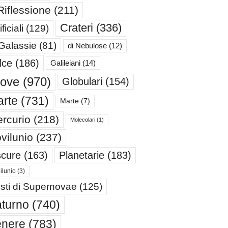
Riflessione
(211)
Crateri
(336)
ificiali
(129)
 Galassie
(81)
di Nebulose
(12)
lce
(186)
Galileiani
(14)
iove
(970)
Globulari
(154)
rte
(731)
Marte
(7)
rcurio
(218)
Molecolari
(1)
vilunio
(237)
cure
(163)
Planetarie
(183)
ilunio
(3)
sti di Supernovae
(125)
turno
(740)
enere
(783)