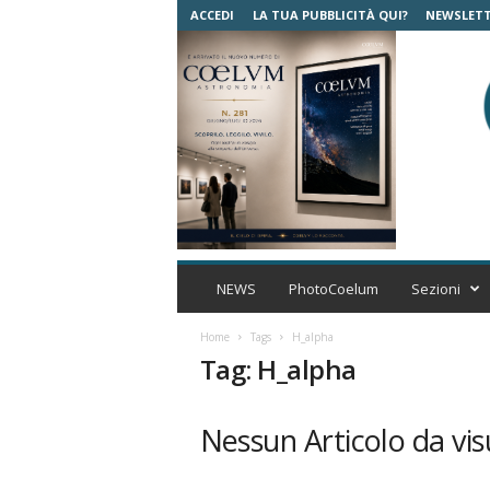
ACCEDI
LA TUA PUBBLICITÀ QUI?
NEWSLET
C
o
NEWS
PhotoCoelum
Sezioni
e
l
Home
Tags
H_alpha
u
Tag: H_alpha
m
A
s
Nessun Articolo da vis
t
r
o