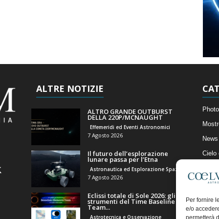
ALTRE NOTIZIE
CAT
Photo
ALTRO GRANDE OUTBURST
DELLA 220P/MCNAUGHT
Mostr
Effemeridi ed Eventi Astronomici
7 Agosto 2026
News 
Il futuro dell’esplorazione
Cielo
lunare passa per l’Etna
Astro
Astronautica ed Esplorazione Spaziale
7 Agosto 2026
Artico
Eclissi totale di Sole 2026: gli
Il Bl
Per fornire 
strumenti del Time Baseline
Team...
e/o accedere
Astrotecnica e Osservazione
permetterà d