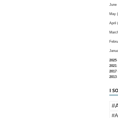
June 
May (
April 
March
Febru
Janua
2025 
2021 
2017 
2013 
I S
#
#A