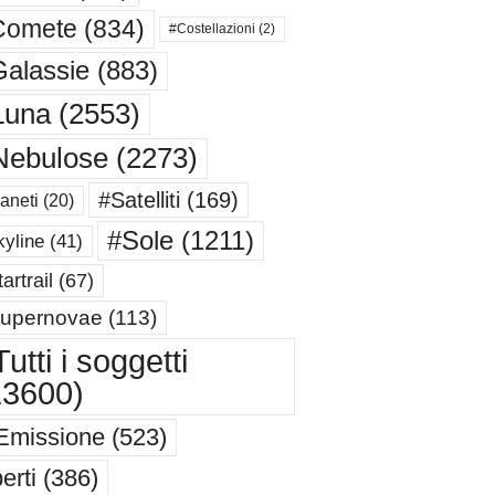
Comete
(834)
#Costellazioni
(2)
alassie
(883)
Luna
(2553)
Nebulose
(2273)
#Satelliti
(169)
aneti
(20)
#Sole
(1211)
yline
(41)
artrail
(67)
upernovae
(113)
utti i soggetti
13600)
Emissione
(523)
erti
(386)