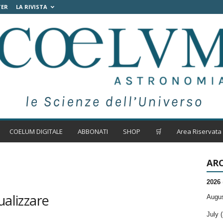
TER
LA RIVISTA
COELUM DIGITALE
ABBONATI
SHOP
🛒
Area Riservata
ARC
2026
ualizzare
Augus
July (