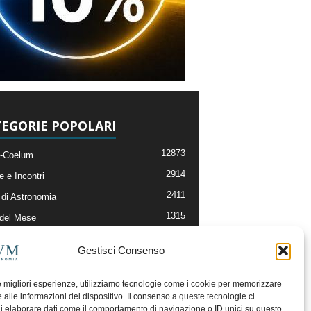
EGORIE POPOLARI
12873
-Coelum
2914
e e Incontri
2411
di Astronomia
1315
 del Mese
365
nomia, Astrofisica e Cosmologia
Gestisci Consenso
268
li e Risorse On-Line
192
og della Redazione
le migliori esperienze, utilizziamo tecnologie come i cookie per memorizzare
 alle informazioni del dispositivo. Il consenso a queste tecnologie ci
i elaborare dati come il comportamento di navigazione o ID unici su questo