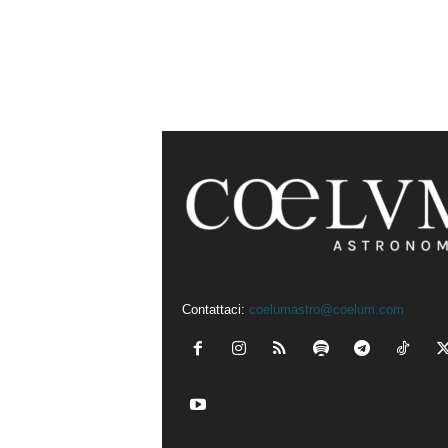
Contattaci:
coelumastro@coelum.com