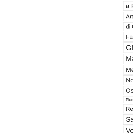
a 
Art
di
Fa
G
Ma
Me
No
Os
Plen
Re
Sa
V