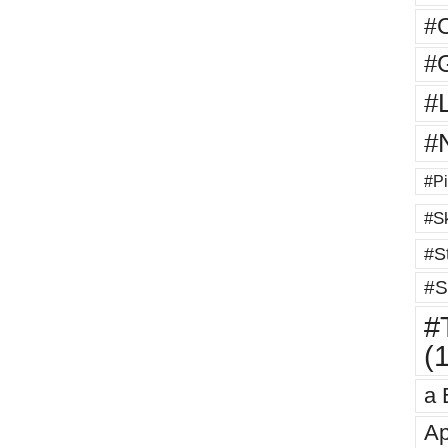
#
#G
#
#
#Pi
#Sk
#St
#S
#T
(
a 
Ap