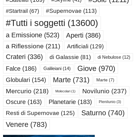
#Supernovae
(113)
#Startrail
(67)
#Tutti i soggetti
(13600)
a Emissione
(523)
Aperti
(386)
a Riflessione
(211)
Artificiali
(129)
Crateri
(336)
di Galassie
(81)
di Nebulose
(12)
Giove
(970)
Falce
(186)
Galileiani
(14)
Marte
(731)
Globulari
(154)
Marte
(7)
Mercurio
(218)
Novilunio
(237)
Molecolari
(1)
Oscure
(163)
Planetarie
(183)
Plenilunio
(3)
Saturno
(740)
Resti di Supernovae
(125)
Venere
(783)