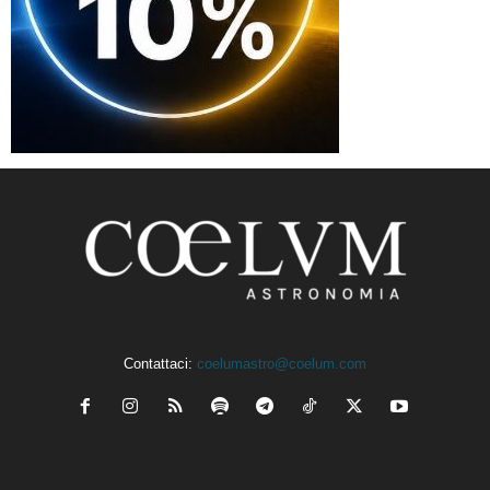
Contattaci:
coelumastro@coelum.com