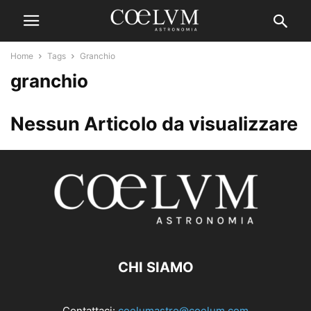
Home
Tags
Granchio
granchio
Nessun Articolo da visualizzare
CHI SIAMO
Contattaci:
coelumastro@coelum.com