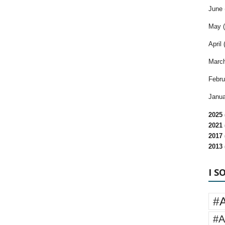
June 
May (
April 
March
Febru
Janua
2025 
2021 
2017 
2013 
I S
#
#A