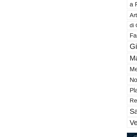
a 
Art
di 
Fa
G
Ma
Me
No
Pl
Re
Sa
V