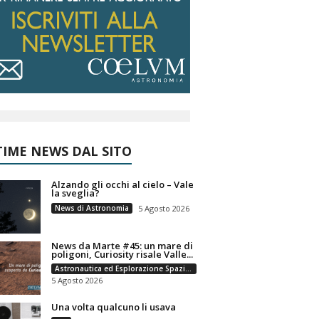
IME NEWS DAL SITO
Alzando gli occhi al cielo – Vale
la sveglia?
News di Astronomia
5 Agosto 2026
News da Marte #45: un mare di
poligoni, Curiosity risale Valle...
Astronautica ed Esplorazione Spaziale
5 Agosto 2026
Una volta qualcuno li usava