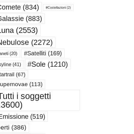
Comete
(834)
#Costellazioni
(2)
alassie
(883)
Luna
(2553)
Nebulose
(2272)
#Satelliti
(169)
aneti
(20)
#Sole
(1210)
yline
(41)
artrail
(67)
upernovae
(113)
utti i soggetti
13600)
Emissione
(519)
erti
(386)