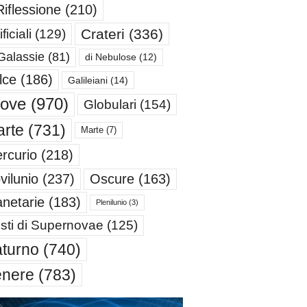
Riflessione
(210)
Crateri
(336)
ificiali
(129)
Galassie
(81)
di Nebulose
(12)
lce
(186)
Galileiani
(14)
iove
(970)
Globulari
(154)
rte
(731)
Marte
(7)
rcurio
(218)
Oscure
(163)
vilunio
(237)
anetarie
(183)
Plenilunio
(3)
sti di Supernovae
(125)
turno
(740)
enere
(783)