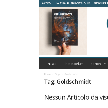
ACCEDI
LA TUA PUBBLICITÀ QUI?
NEWSLET
C
o
NEWS
PhotoCoelum
Sezioni
e
l
Home
Tags
Goldschmidt
u
Tag: Goldschmidt
m
A
s
Nessun Articolo da vis
t
r
o