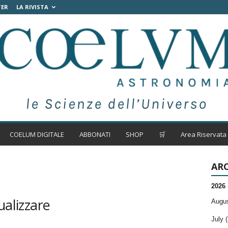
TER
LA RIVISTA
COELUM DIGITALE
ABBONATI
SHOP
🛒
Area Riservata
ARC
2026
ualizzare
Augus
July (