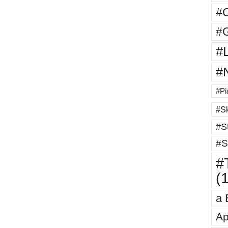
#
#G
#
#
#Pi
#Sk
#St
#S
#T
(
a 
Ap