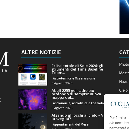
ALTRE NOTIZIE
CAT
Photo
Eclissi totale di Sole 2026: gli
strumenti del Time Baseline
Team...
Mostr
Astrotecnica e Osservazione
News 
6 Agosto 2026
Abell 2255 nel radio più
Cielo
profondo di sempre: nuova
mappa del...
Astro
Astronomia, Astrofisica e Cosmologia
Artico
6 Agosto 2026
Alzando gli occhi al cielo – Vale
Il Bl
Per fornire 
la sveglia?
e/o accedere
Appuntamenti del Mese
permetterà d