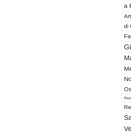
a 
Art
di
Fa
G
Ma
Me
No
Os
Plen
Re
Sa
V