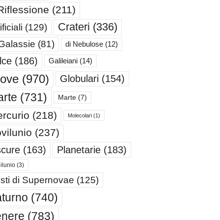
Riflessione
(211)
Crateri
(336)
ificiali
(129)
 Galassie
(81)
di Nebulose
(12)
lce
(186)
Galileiani
(14)
iove
(970)
Globulari
(154)
rte
(731)
Marte
(7)
rcurio
(218)
Molecolari
(1)
vilunio
(237)
cure
(163)
Planetarie
(183)
ilunio
(3)
sti di Supernovae
(125)
turno
(740)
enere
(783)