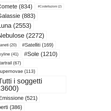
Comete
(834)
#Costellazioni
(2)
alassie
(883)
Luna
(2553)
Nebulose
(2272)
#Satelliti
(169)
aneti
(20)
#Sole
(1210)
yline
(41)
artrail
(67)
upernovae
(113)
utti i soggetti
13600)
Emissione
(521)
erti
(386)