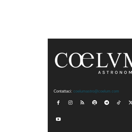
Contattaci:
coelumastro@coelum.com