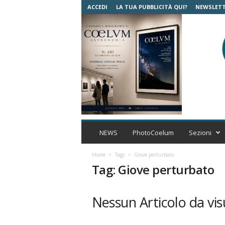
ACCEDI
LA TUA PUBBLICITÀ QUI?
NEWSLET
C
o
NEWS
PhotoCoelum
Sezioni
e
l
Home
Tags
Giove perturbato
u
Tag: Giove perturbato
m
A
s
Nessun Articolo da vis
t
r
o