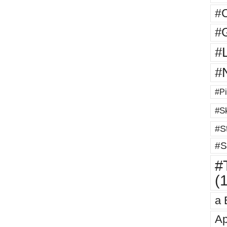
#
#G
#
#
#Pi
#Sk
#St
#S
#T
(
a 
Ap