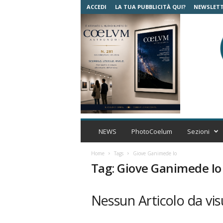
ACCEDI
LA TUA PUBBLICITÀ QUI?
NEWSLET
C
o
NEWS
PhotoCoelum
Sezioni
e
l
Home
Tags
Giove Ganimede Io
u
Tag: Giove Ganimede Io
m
A
s
Nessun Articolo da vis
t
r
o