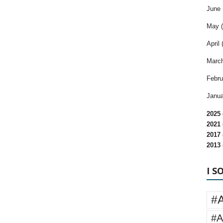
June 
May (
April 
March
Febru
Janua
2025 
2021 
2017 
2013 
I S
#
#A