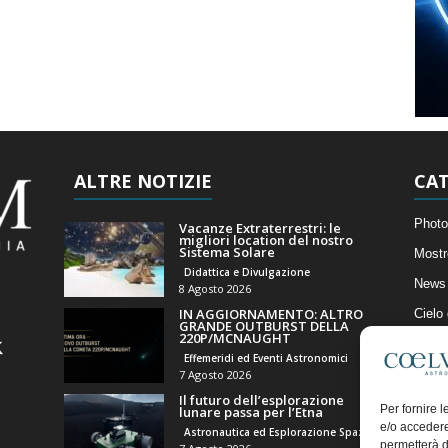
ALTRE NOTIZIE
CAT
Photo
Vacanze Extraterrestri: le
migliori location del nostro
Sistema Solare
Mostr
Didattica e Divulgazione
News 
8 Agosto 2026
IN AGGIORNAMENTO: ALTRO
Cielo
GRANDE OUTBURST DELLA
220P/MCNAUGHT
Astro
Effemeridi ed Eventi Astronomici
Artico
7 Agosto 2026
Il futuro dell’esplorazione
Il Bl
Per fornire 
lunare passa per l’Etna
e/o accedere
Astronautica ed Esplorazione Spaziale
permetterà d