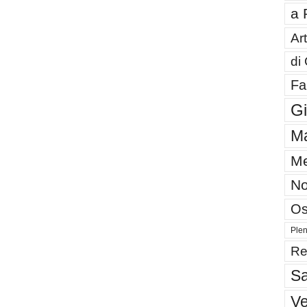
a 
Art
di
Fa
G
Ma
Me
No
Os
Plen
Re
Sa
V