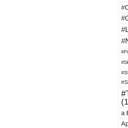
#
#G
#
#
#Pi
#Sk
#St
#S
#T
(
a 
Ap