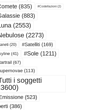
Comete
(835)
#Costellazioni
(2)
alassie
(883)
Luna
(2553)
Nebulose
(2273)
#Satelliti
(169)
aneti
(20)
#Sole
(1211)
yline
(41)
artrail
(67)
upernovae
(113)
utti i soggetti
13600)
Emissione
(523)
erti
(386)