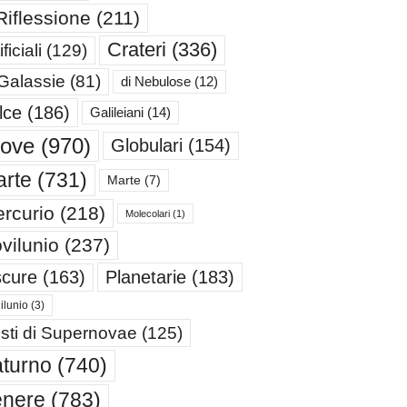
Riflessione
(211)
Crateri
(336)
ificiali
(129)
 Galassie
(81)
di Nebulose
(12)
lce
(186)
Galileiani
(14)
iove
(970)
Globulari
(154)
rte
(731)
Marte
(7)
rcurio
(218)
Molecolari
(1)
vilunio
(237)
cure
(163)
Planetarie
(183)
ilunio
(3)
sti di Supernovae
(125)
turno
(740)
enere
(783)