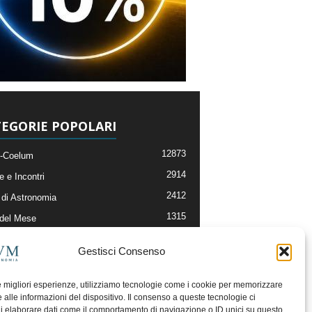
EGORIE POPOLARI
12873
-Coelum
2914
e e Incontri
2412
di Astronomia
1315
 del Mese
365
nomia, Astrofisica e Cosmologia
Gestisci Consenso
268
li e Risorse On-Line
192
og della Redazione
le migliori esperienze, utilizziamo tecnologie come i cookie per memorizzare
 alle informazioni del dispositivo. Il consenso a queste tecnologie ci
i elaborare dati come il comportamento di navigazione o ID unici su questo