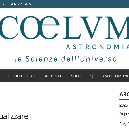
TER
LA RIVISTA
COELUM DIGITALE
ABBONATI
SHOP
🛒
Area Riservata
ARC
2026
ualizzare
Augus
July (