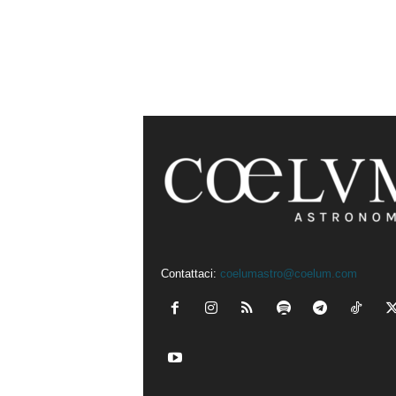
Contattaci:
coelumastro@coelum.com