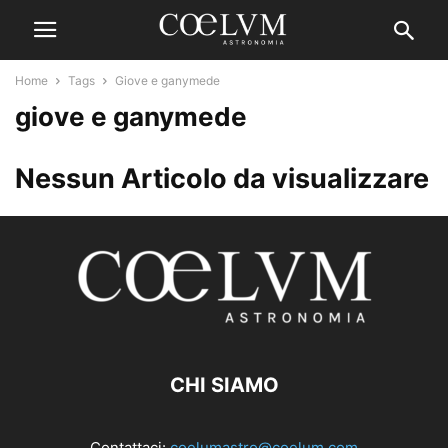
Home
Tags
Giove e ganymede
giove e ganymede
Nessun Articolo da visualizzare
CHI SIAMO
Contattaci:
coelumastro@coelum.com