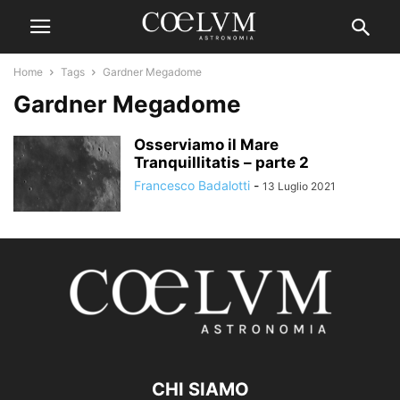
Home
Tags
Gardner Megadome
Gardner Megadome
Osserviamo il Mare
Tranquillitatis – parte 2
Francesco Badalotti
-
13 Luglio 2021
CHI SIAMO