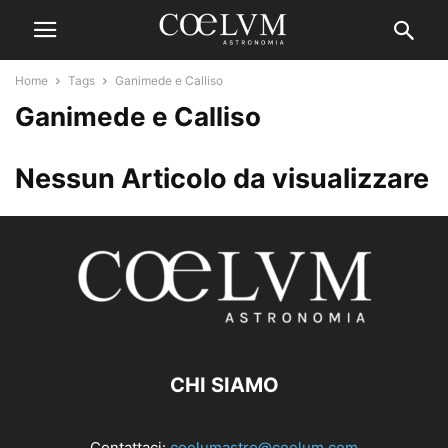
Home
Tags
Ganimede e Calliso
Ganimede e Calliso
Nessun Articolo da visualizzare
CHI SIAMO
Contattaci:
coelumastro@coelum.com