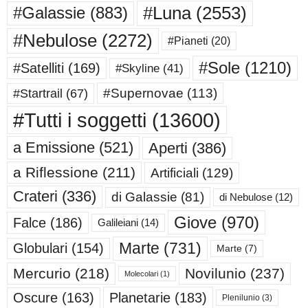
#Luna
(2553)
#Galassie
(883)
#Nebulose
(2272)
#Pianeti
(20)
#Sole
(1210)
#Satelliti
(169)
#Skyline
(41)
#Supernovae
(113)
#Startrail
(67)
#Tutti i soggetti
(13600)
a Emissione
(521)
Aperti
(386)
a Riflessione
(211)
Artificiali
(129)
Crateri
(336)
di Galassie
(81)
di Nebulose
(12)
Giove
(970)
Falce
(186)
Galileiani
(14)
Marte
(731)
Globulari
(154)
Marte
(7)
Mercurio
(218)
Novilunio
(237)
Molecolari
(1)
Oscure
(163)
Planetarie
(183)
Plenilunio
(3)