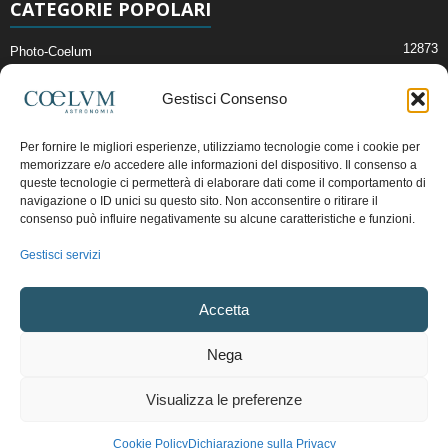
CATEGORIE POPOLARI
12873
Photo-Coelum
2914
Mostre e Incontri
Gestisci Consenso
2409
News di Astronomia
1315
Cielo del Mese
Per fornire le migliori esperienze, utilizziamo tecnologie come i cookie per
memorizzare e/o accedere alle informazioni del dispositivo. Il consenso a
365
Astronomia, Astrofisica e Cosmologia
queste tecnologie ci permetterà di elaborare dati come il comportamento di
268
navigazione o ID unici su questo sito. Non acconsentire o ritirare il
Articoli e Risorse On-Line
consenso può influire negativamente su alcune caratteristiche e funzioni.
192
Il Blog della Redazione
Gestisci servizi
Pubblicità:
ads@coelum.com
Accetta
Copyright © 1997 - 2024 vietata la riproduzione.
CF/P.IVA/VAT.C IT.01988340434
Nega
Privacy Policy
Termini e Condizioni di Vendita
Diritto di recesso
Visualizza le preferenze
Regolamento uso sezione PhotoCoelum
Regolamento Community e Aree di Discussione
Cookie Policy (UE)
Cookie Policy
Dichiarazione sulla Privacy