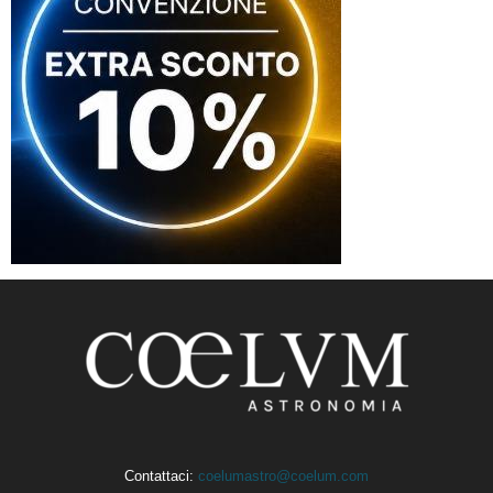
Contattaci:
coelumastro@coelum.com