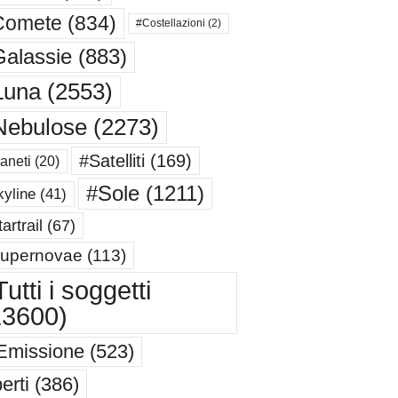
Comete
(834)
#Costellazioni
(2)
alassie
(883)
Luna
(2553)
Nebulose
(2273)
#Satelliti
(169)
aneti
(20)
#Sole
(1211)
yline
(41)
artrail
(67)
upernovae
(113)
utti i soggetti
13600)
Emissione
(523)
erti
(386)