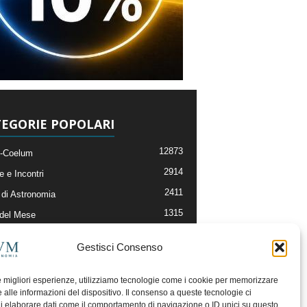
EGORIE POPOLARI
12873
-Coelum
2914
e e Incontri
2411
di Astronomia
1315
 del Mese
365
nomia, Astrofisica e Cosmologia
Gestisci Consenso
268
li e Risorse On-Line
192
og della Redazione
le migliori esperienze, utilizziamo tecnologie come i cookie per memorizzare
 alle informazioni del dispositivo. Il consenso a queste tecnologie ci
i elaborare dati come il comportamento di navigazione o ID unici su questo