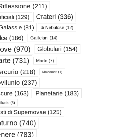
Riflessione
(211)
Crateri
(336)
ificiali
(129)
 Galassie
(81)
di Nebulose
(12)
lce
(186)
Galileiani
(14)
iove
(970)
Globulari
(154)
rte
(731)
Marte
(7)
rcurio
(218)
Molecolari
(1)
vilunio
(237)
cure
(163)
Planetarie
(183)
ilunio
(3)
sti di Supernovae
(125)
turno
(740)
enere
(783)