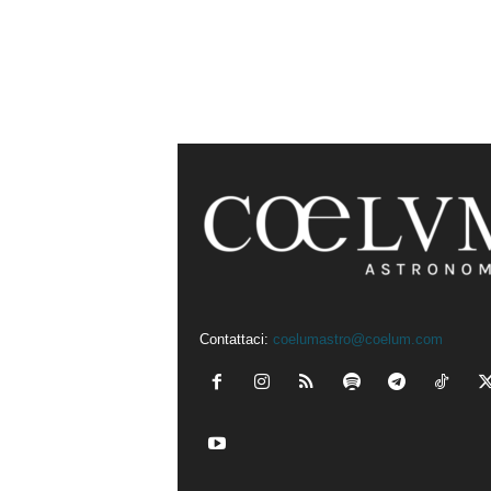
Contattaci:
coelumastro@coelum.com