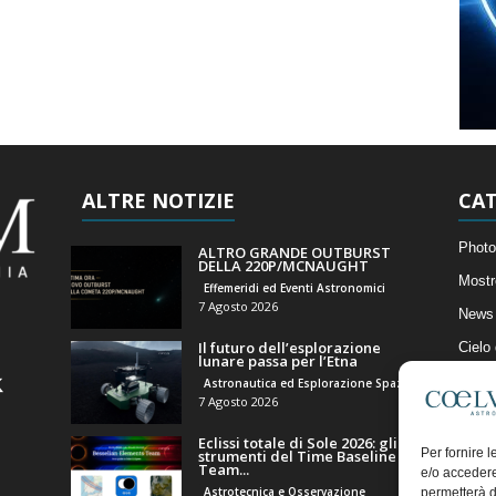
ALTRE NOTIZIE
CAT
Photo
ALTRO GRANDE OUTBURST
DELLA 220P/MCNAUGHT
Mostr
Effemeridi ed Eventi Astronomici
7 Agosto 2026
News 
Il futuro dell’esplorazione
Cielo
lunare passa per l’Etna
Astro
Astronautica ed Esplorazione Spaziale
7 Agosto 2026
Artico
Eclissi totale di Sole 2026: gli
Il Bl
Per fornire 
strumenti del Time Baseline
Team...
e/o accedere
Astrotecnica e Osservazione
permetterà d