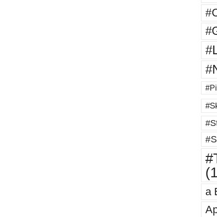
#
#G
#
#
#Pi
#Sk
#St
#S
#T
(
a 
Ap