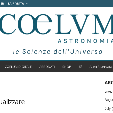
TER
LA RIVISTA
COELUM DIGITALE
ABBONATI
SHOP
🛒
Area Riservata
ARC
2026
ualizzare
Augus
July (