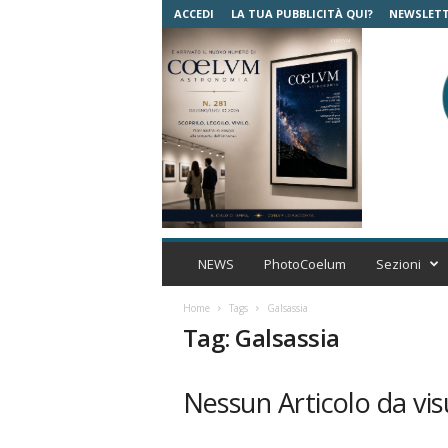
ACCEDI
LA TUA PUBBLICITÀ QUI?
NEWSLET
C
o
NEWS
PhotoCoelum
Sezioni
e
l
Home
Tags
Galsassia
u
Tag: Galsassia
m
A
s
Nessun Articolo da vis
t
r
o