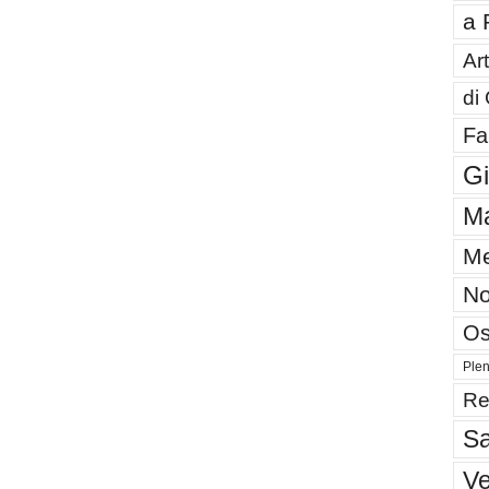
a 
Art
di
Fa
G
Ma
Me
No
Os
Plen
Re
Sa
V