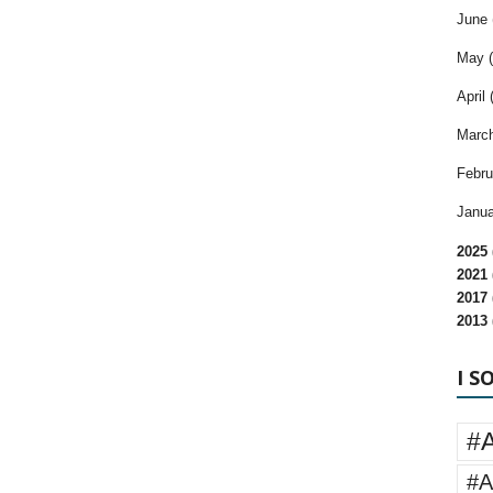
June 
May (
April 
March
Febru
Janua
2025 
2021 
2017 
2013 
I S
#
#A