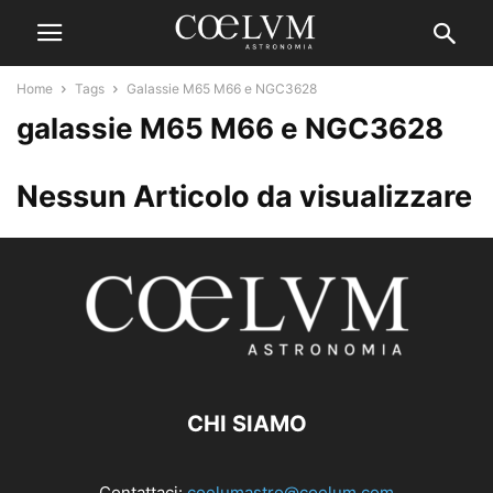
Home
Tags
Galassie M65 M66 e NGC3628
galassie M65 M66 e NGC3628
Nessun Articolo da visualizzare
CHI SIAMO
Contattaci:
coelumastro@coelum.com