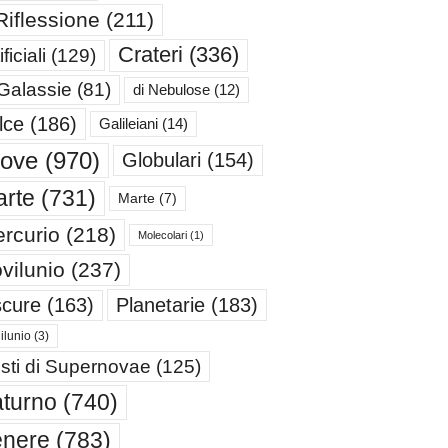
Riflessione
(211)
Crateri
(336)
ificiali
(129)
 Galassie
(81)
di Nebulose
(12)
lce
(186)
Galileiani
(14)
iove
(970)
Globulari
(154)
rte
(731)
Marte
(7)
rcurio
(218)
Molecolari
(1)
vilunio
(237)
cure
(163)
Planetarie
(183)
ilunio
(3)
sti di Supernovae
(125)
turno
(740)
enere
(783)