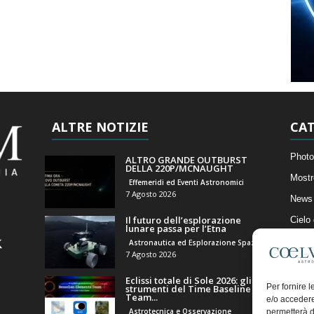
ALTRE NOTIZIE
CAT
Photo
ALTRO GRANDE OUTBURST
DELLA 220P/MCNAUGHT
Mostr
Effemeridi ed Eventi Astronomici
7 Agosto 2026
News 
Il futuro dell’esplorazione
Cielo
lunare passa per l’Etna
Astro
Astronautica ed Esplorazione Spaziale
7 Agosto 2026
Artico
Eclissi totale di Sole 2026: gli
Il Bl
Per fornire 
strumenti del Time Baseline
Team...
e/o accedere
Astrotecnica e Osservazione
permetterà d