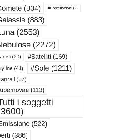
Comete
(834)
#Costellazioni
(2)
alassie
(883)
Luna
(2553)
Nebulose
(2272)
#Satelliti
(169)
aneti
(20)
#Sole
(1211)
yline
(41)
artrail
(67)
upernovae
(113)
utti i soggetti
13600)
Emissione
(522)
erti
(386)