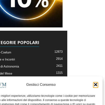
EGORIE POPOLARI
12873
-Coelum
2914
e e Incontri
2411
di Astronomia
1315
 del Mese
365
nomia, Astrofisica e Cosmologia
Gestisci Consenso
268
li e Risorse On-Line
192
og della Redazione
le migliori esperienze, utilizziamo tecnologie come i cookie per memorizzare
 alle informazioni del dispositivo. Il consenso a queste tecnologie ci
i elaborare dati come il comportamento di navigazione o ID unici su questo