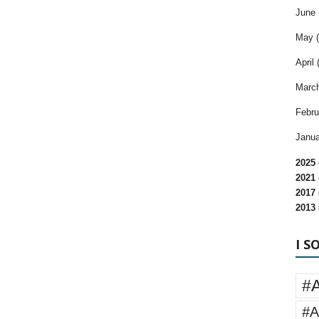
June 
May (
April 
March
Febru
Janua
2025 
2021 
2017 
2013 
I S
#
#A