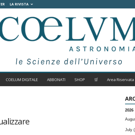
TER
LA RIVISTA
COELUM DIGITALE
ABBONATI
SHOP
🛒
Area Riservata
ARC
2026
ualizzare
Augus
July (