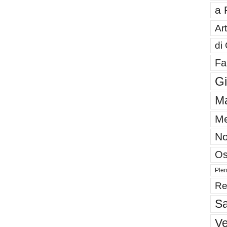
a 
Art
di
Fa
G
Ma
Me
No
Os
Plen
Re
Sa
V