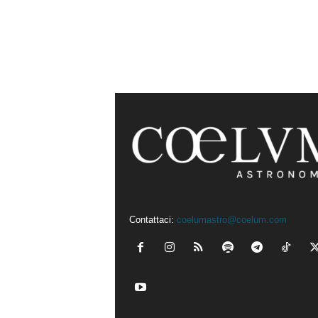
Contattaci:
coelumastro@coelum.com