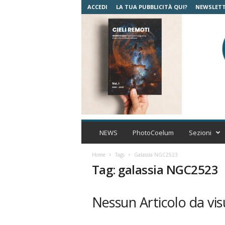
ACCEDI
LA TUA PUBBLICITÀ QUI?
NEWSLET
C
o
NEWS
PhotoCoelum
Sezioni
e
l
Home
Tags
Galassia NGC2523
u
Tag: galassia NGC2523
m
A
s
Nessun Articolo da vis
t
r
o