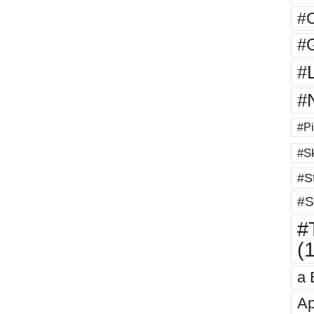
#
#G
#
#
#Pi
#Sk
#St
#S
#T
(
a 
Ap