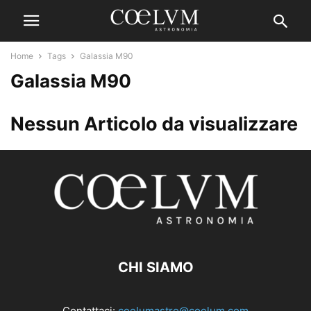
Home
Tags
Galassia M90
Galassia M90
Nessun Articolo da visualizzare
CHI SIAMO
Contattaci:
coelumastro@coelum.com