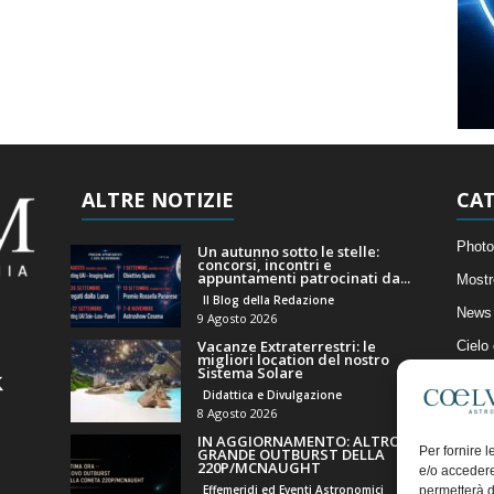
ALTRE NOTIZIE
CAT
Photo
Un autunno sotto le stelle:
concorsi, incontri e
appuntamenti patrocinati da...
Mostr
Il Blog della Redazione
News 
9 Agosto 2026
Vacanze Extraterrestri: le
Cielo
migliori location del nostro
Sistema Solare
Astro
Didattica e Divulgazione
Artico
8 Agosto 2026
IN AGGIORNAMENTO: ALTRO
Il Bl
Per fornire 
GRANDE OUTBURST DELLA
220P/MCNAUGHT
e/o accedere
Effemeridi ed Eventi Astronomici
permetterà d