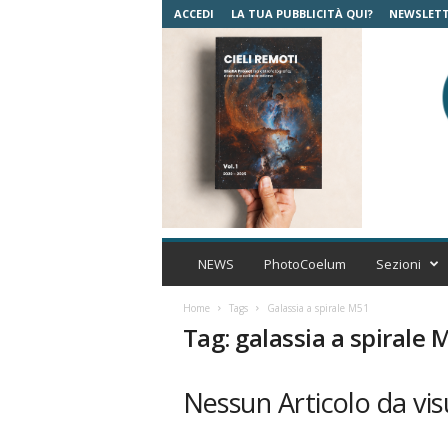
ACCEDI
LA TUA PUBBLICITÀ QUI?
NEWSLET
C
o
NEWS
PhotoCoelum
Sezioni
e
l
Home
Tags
Galassia a spirale M51
u
Tag: galassia a spirale 
m
A
s
Nessun Articolo da vis
t
r
o