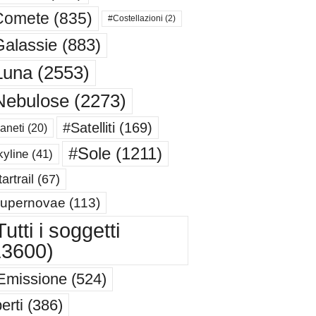
Comete
(835)
#Costellazioni
(2)
alassie
(883)
Luna
(2553)
Nebulose
(2273)
#Satelliti
(169)
aneti
(20)
#Sole
(1211)
yline
(41)
artrail
(67)
upernovae
(113)
utti i soggetti
13600)
Emissione
(524)
erti
(386)