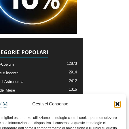
EGORIE POPOLARI
12873
-Coelum
2914
e e Incontri
2412
di Astronomia
1315
 del Mese
365
nomia, Astrofisica e Cosmologia
Gestisci Consenso
268
li e Risorse On-Line
193
og della Redazione
le migliori esperienze, utilizziamo tecnologie come i cookie per memorizzare
 alle informazioni del dispositivo. Il consenso a queste tecnologie ci
i elaborare dati come il comportamento di navigazione o ID unici su questo