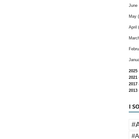
June 
May (
April 
March
Febru
Janua
2025 
2021 
2017 
2013 
I S
#
#A