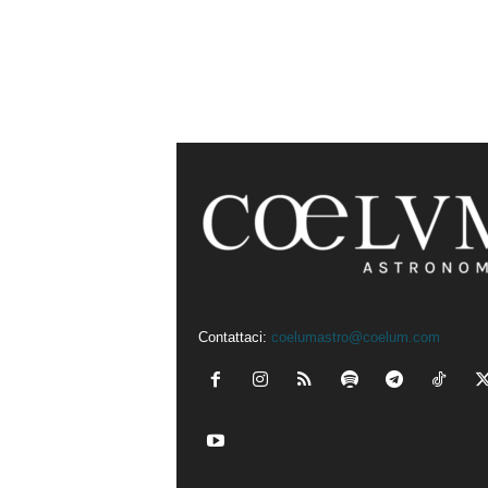
Contattaci:
coelumastro@coelum.com