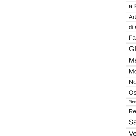
a 
Art
di
Fa
G
Ma
Me
No
Os
Plen
Re
Sa
V