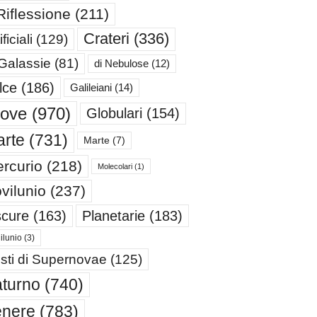
Riflessione
(211)
Crateri
(336)
ificiali
(129)
 Galassie
(81)
di Nebulose
(12)
lce
(186)
Galileiani
(14)
iove
(970)
Globulari
(154)
rte
(731)
Marte
(7)
rcurio
(218)
Molecolari
(1)
vilunio
(237)
cure
(163)
Planetarie
(183)
ilunio
(3)
sti di Supernovae
(125)
turno
(740)
enere
(783)