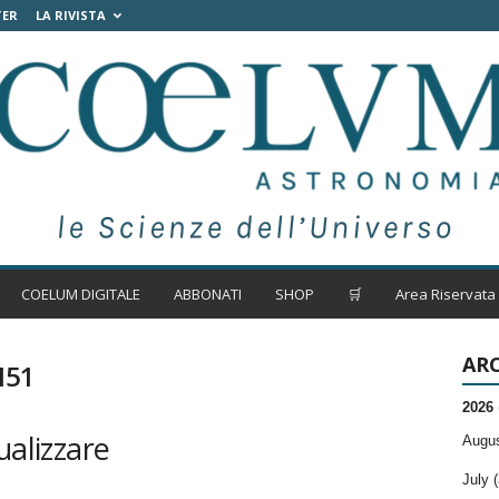
TER
LA RIVISTA
COELUM DIGITALE
ABBONATI
SHOP
🛒
Area Riservata
ARC
M51
2026
ualizzare
Augus
July (