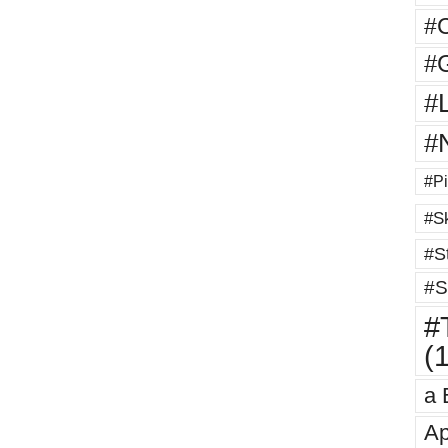
#
#G
#
#
#Pi
#Sk
#St
#S
#T
(
a 
Ap