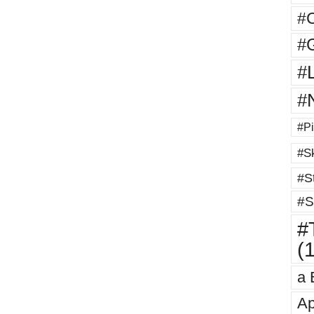
#
#G
#
#
#Pi
#Sk
#St
#S
#T
(
a 
Ap