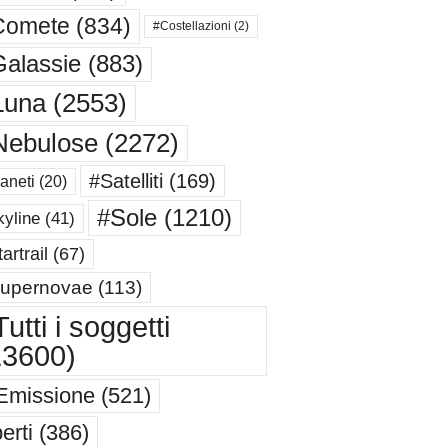
Comete
(834)
#Costellazioni
(2)
alassie
(883)
Luna
(2553)
Nebulose
(2272)
#Satelliti
(169)
aneti
(20)
#Sole
(1210)
yline
(41)
artrail
(67)
upernovae
(113)
utti i soggetti
13600)
Emissione
(521)
erti
(386)