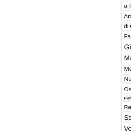
a 
Art
di
Fa
G
Ma
Me
No
Os
Plen
Re
Sa
V