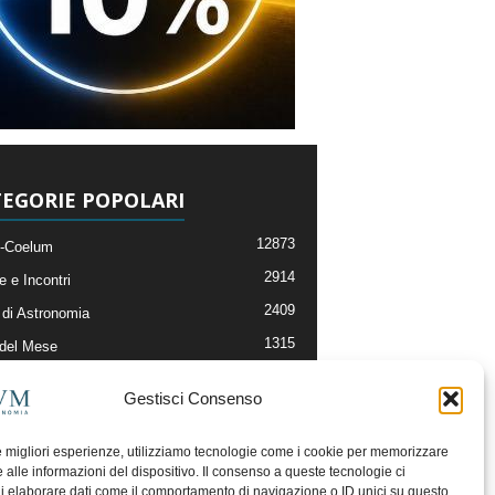
EGORIE POPOLARI
12873
-Coelum
2914
e e Incontri
2409
di Astronomia
1315
 del Mese
365
nomia, Astrofisica e Cosmologia
Gestisci Consenso
268
li e Risorse On-Line
192
og della Redazione
le migliori esperienze, utilizziamo tecnologie come i cookie per memorizzare
 alle informazioni del dispositivo. Il consenso a queste tecnologie ci
i elaborare dati come il comportamento di navigazione o ID unici su questo