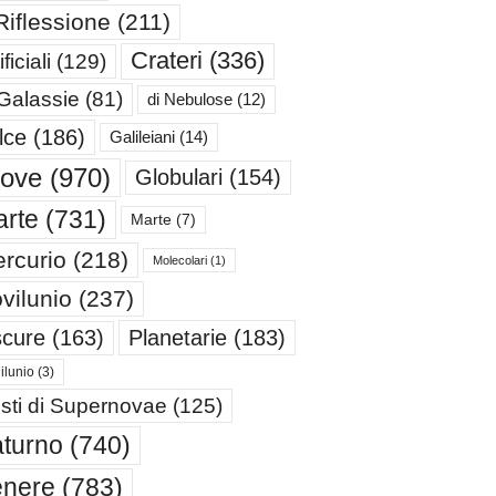
Riflessione
(211)
Crateri
(336)
ificiali
(129)
 Galassie
(81)
di Nebulose
(12)
lce
(186)
Galileiani
(14)
iove
(970)
Globulari
(154)
rte
(731)
Marte
(7)
rcurio
(218)
Molecolari
(1)
vilunio
(237)
cure
(163)
Planetarie
(183)
ilunio
(3)
sti di Supernovae
(125)
turno
(740)
enere
(783)