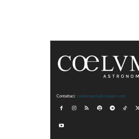
Contattaci:
coelumastro@coelum.com