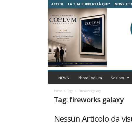
ACCEDI
LA TUA PUBBLICITÀ QUI?
NEWSLET
C
o
NEWS
PhotoCoelum
Sezioni
e
l
Home
Tags
Fireworks galaxy
u
Tag: fireworks galaxy
m
A
s
Nessun Articolo da vis
t
r
o