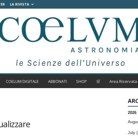
TER
LA RIVISTA
COELUM DIGITALE
ABBONATI
SHOP
🛒
Area Riservata
ARC
2026
ualizzare
Augus
July (