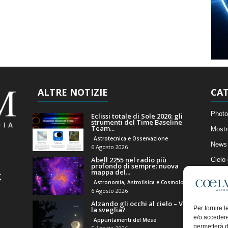
ALTRE NOTIZIE
CAT
Photo
Eclissi totale di Sole 2026: gli
strumenti del Time Baseline
Team...
Mostr
Astrotecnica e Osservazione
News 
6 Agosto 2026
Abell 2255 nel radio più
Cielo
profondo di sempre: nuova
mappa del...
Astro
Astronomia, Astrofisica e Cosmologia
Artico
6 Agosto 2026
Alzando gli occhi al cielo – Vale
Il Bl
Per fornire 
la sveglia?
e/o accedere
Appuntamenti del Mese
permetterà d