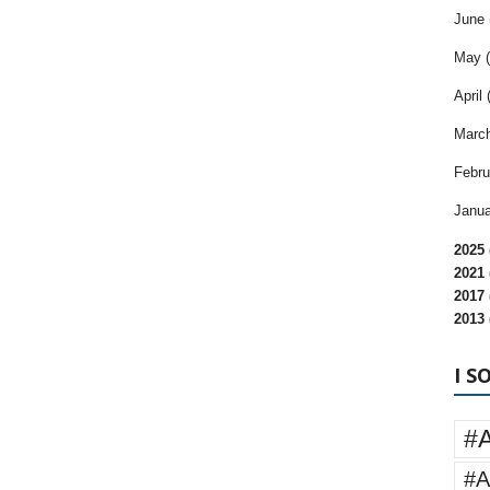
June 
May (
April 
March
Febru
Janua
2025 
2021 
2017 
2013 
I S
#
#A