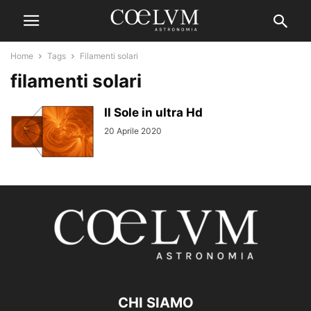
Home
Tags
Filamenti solari
filamenti solari
Il Sole in ultra Hd
20 Aprile 2020
CHI SIAMO