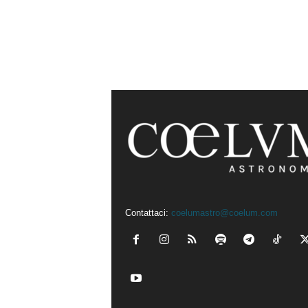
Contattaci:
coelumastro@coelum.com