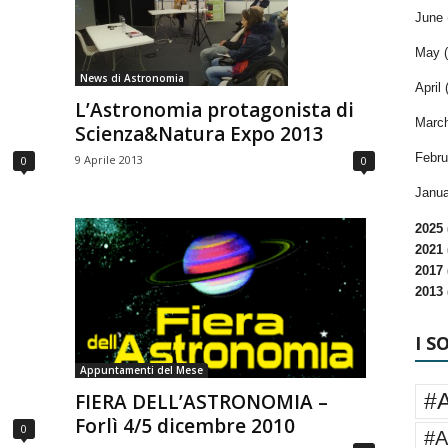
June 
May (
News di Astronomia
April 
L’Astronomia protagonista di
March
Scienza&Natura Expo 2013
Febru
9 Aprile 2013
0
0
Janua
2025 
2021 
2017 
2013 
I S
Appuntamenti del Mese
#
FIERA DELL’ASTRONOMIA –
Forlì 4/5 dicembre 2010
0
#A