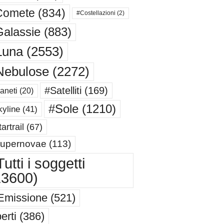
Comete
(834)
#Costellazioni
(2)
alassie
(883)
Luna
(2553)
Nebulose
(2272)
#Satelliti
(169)
aneti
(20)
#Sole
(1210)
yline
(41)
artrail
(67)
upernovae
(113)
utti i soggetti
13600)
Emissione
(521)
erti
(386)