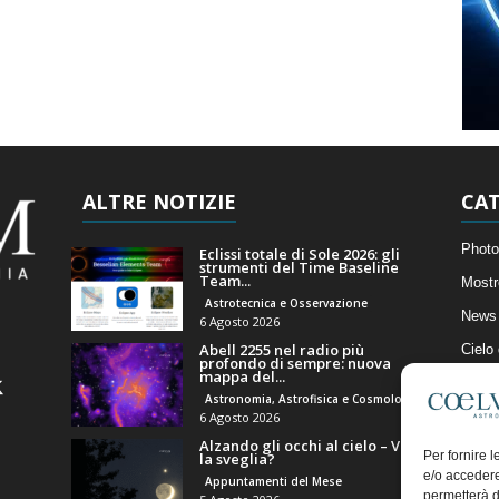
ALTRE NOTIZIE
CAT
Photo
Eclissi totale di Sole 2026: gli
strumenti del Time Baseline
Team...
Mostr
Astrotecnica e Osservazione
News 
6 Agosto 2026
Abell 2255 nel radio più
Cielo
profondo di sempre: nuova
mappa del...
Astro
Astronomia, Astrofisica e Cosmologia
Artico
6 Agosto 2026
Alzando gli occhi al cielo – Vale
Il Bl
Per fornire 
la sveglia?
e/o accedere
Appuntamenti del Mese
permetterà d