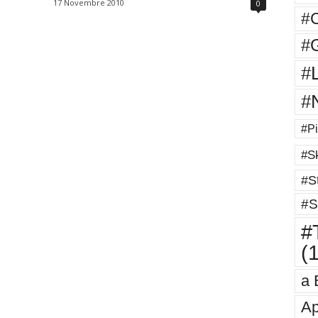
17 Novembre 2010
0
#
#G
#
#
#Pi
#Sk
#St
#S
#T
(
a 
Ap