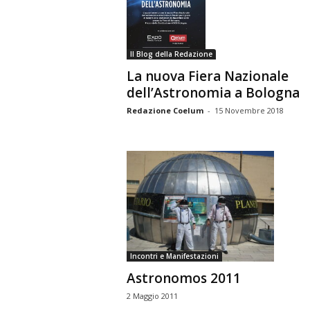
n
o
m
Il Blog della Redazione
i
La nuova Fiera Nazionale
a
dell’Astronomia a Bologna
Redazione Coelum
-
15 Novembre 2018
Incontri e Manifestazioni
Astronomos 2011
2 Maggio 2011