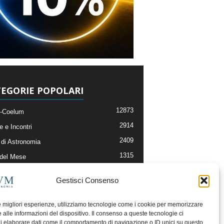
EGORIE POPOLARI
12873
-Coelum
2914
e e Incontri
2409
di Astronomia
1315
 del Mese
365
nomia, Astrofisica e Cosmologia
Gestisci Consenso
268
li e Risorse On-Line
192
og della Redazione
le migliori esperienze, utilizziamo tecnologie come i cookie per memorizzare
 alle informazioni del dispositivo. Il consenso a queste tecnologie ci
i elaborare dati come il comportamento di navigazione o ID unici su questo