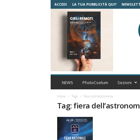
ACCEDI
LA TUA PUBBLICITÀ QUI?
NEWSLET
C
o
NEWS
PhotoCoelum
Sezioni
e
l
Home
Tags
Fiera dell’astronomia
u
Tag: fiera dell’astronom
m
A
s
t
r
o