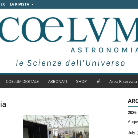
TER
LA RIVISTA
COELUM DIGITALE
ABBONATI
SHOP
🛒
Area Riservata
ARC
ia
2026
Augus
July (