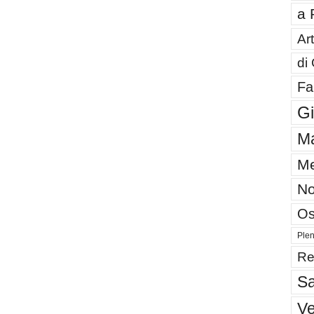
a 
Art
di
Fa
G
Ma
Me
No
Os
Plen
Re
Sa
V