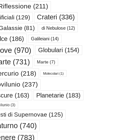
Riflessione
(211)
Crateri
(336)
ificiali
(129)
 Galassie
(81)
di Nebulose
(12)
lce
(186)
Galileiani
(14)
iove
(970)
Globulari
(154)
rte
(731)
Marte
(7)
rcurio
(218)
Molecolari
(1)
vilunio
(237)
cure
(163)
Planetarie
(183)
ilunio
(3)
sti di Supernovae
(125)
turno
(740)
enere
(783)