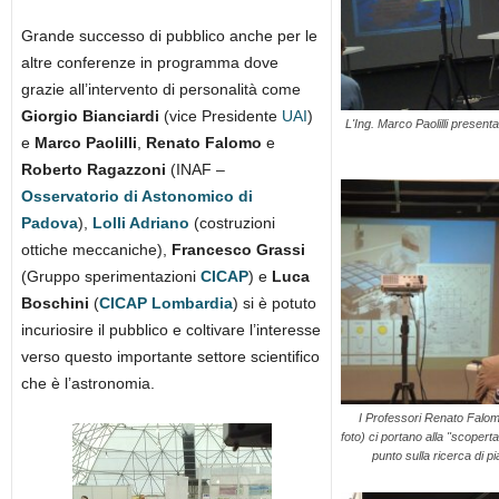
Grande successo di pubblico anche per le
altre conferenze in programma dove
grazie all’intervento di personalità come
Giorgio Bianciardi
(vice Presidente
UAI
)
L'Ing. Marco Paolilli presenta 
e
Marco Paolilli
,
Renato Falomo
e
Roberto Ragazzoni
(INAF –
Osservatorio di Astonomico di
Padova
),
Lolli Adriano
(costruzioni
ottiche meccaniche),
Francesco Grassi
(Gruppo sperimentazioni
CICAP
) e
Luca
Boschini
(
CICAP Lombardia
) si è potuto
incuriosire il pubblico e coltivare l’interesse
verso questo importante settore scientifico
che è l’astronomia.
I Professori Renato Falo
foto) ci portano alla "scoperta
punto sulla ricerca di pi