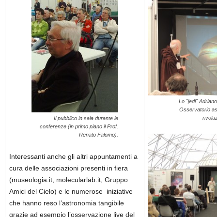
Lo "jedi" Adriano
Osservatorio as
rivolu
Il pubblico in sala durante le
conferenze (in primo piano il Prof.
Renato Falomo).
Interessanti anche gli altri appuntamenti a
cura delle associazioni presenti in fiera
(museologia.it, molecularlab.it, Gruppo
Amici del Cielo) e le numerose iniziative
che hanno reso l’astronomia tangibile
grazie ad esempio l’osservazione live del