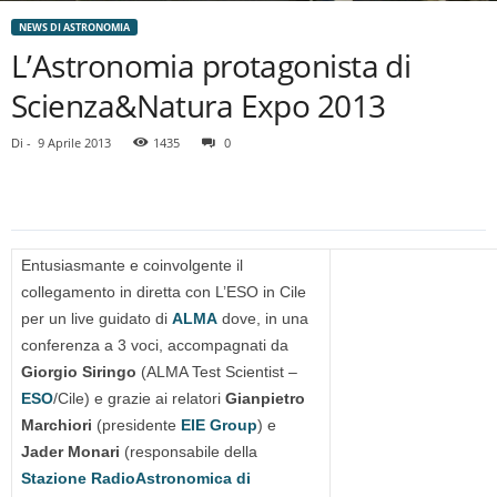
NEWS DI ASTRONOMIA
L’Astronomia protagonista di
Scienza&Natura Expo 2013
Di
-
9 Aprile 2013
1435
0
Entusiasmante e coinvolgente il
collegamento in diretta con L’ESO in Cile
per un live guidato di
ALMA
dove, in una
conferenza a 3 voci, accompagnati da
Giorgio Siringo
(ALMA Test Scientist –
ESO
/Cile) e grazie ai relatori
Gianpietro
Marchiori
(presidente
EIE Group
) e
Jader Monari
(responsabile della
Stazione RadioAstronomica di