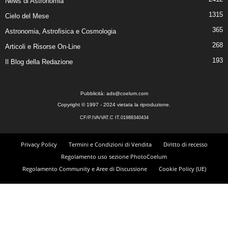
News di Astronomia
1315
Cielo del Mese
365
Astronomia, Astrofisica e Cosmologia
268
Articoli e Risorse On-Line
193
Il Blog della Redazione
Pubblicità:
ads@coelum.com
Copyright © 1997 - 2024 vietata la riproduzione.
CF/P.IVA/VAT.C IT.01988340434
Privacy Policy
Termini e Condizioni di Vendita
Diritto di recesso
Regolamento uso sezione PhotoCoelum
Regolamento Community e Aree di Discussione
Cookie Policy (UE)