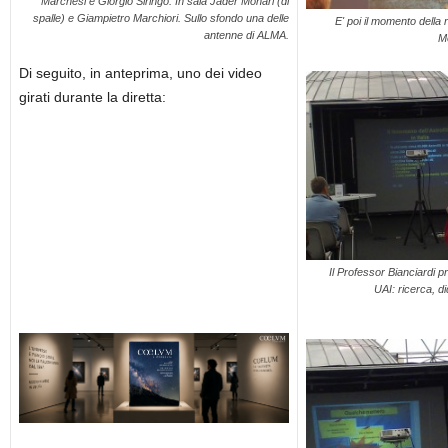
Marchesi e Giorgio Siringo. In sala Jader Monari (di
spalle) e Giampietro Marchiori. Sullo sfondo una delle
E' poi il momento della 
antenne di ALMA.
Me
Di seguito, in anteprima, uno dei video
girati durante la diretta:
Il Professor Bianciardi pr
UAI: ricerca, di