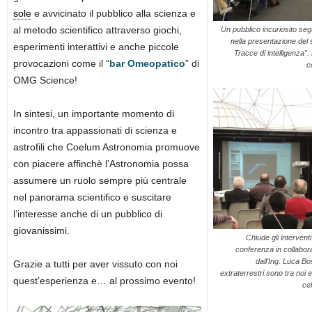
sole
e avvicinato il pubblico alla scienza e
al metodo scientifico attraverso giochi,
Un pubblico incuriosito se
nella presentazione del 
esperimenti interattivi e anche piccole
Tracce di intelligenza"
provocazioni come il “
bar Omeopatico
” di
c
OMG Science!
In sintesi, un importante momento di
incontro tra appassionati di scienza e
astrofili che Coelum Astronomia promuove
con piacere affinchè l’Astronomia possa
assumere un ruolo sempre più centrale
nel panorama scientifico e suscitare
l’interesse anche di un pubblico di
giovanissimi.
Chiude gli intervent
conferenza in collabor
dall'Ing. Luca B
Grazie a tutti per aver vissuto con noi
extraterrestri sono tra noi 
quest’esperienza e… al prossimo evento!
cel