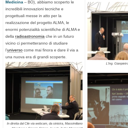
Medicina
– BO), abbiamo scoperto le
incredibili innovazioni tecniche e
progettuali messe in atto per la
realizzazione del progetto ALMA, le
enormi potenzialità scientifiche di ALMA e
della
radioastronomia
che in un futuro
vicino ci permetteranno di studiare
l’
universo
come mai finora e dare il via a
una nuova era di grandi scoperte.
L'Ing. Gianpiet
In diretta dal Cile via webcam, da sinistra, Massimiliano