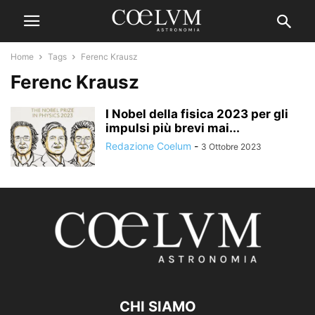
Home
Tags
Ferenc Krausz
Ferenc Krausz
I Nobel della fisica 2023 per gli
impulsi più brevi mai...
Redazione Coelum
-
3 Ottobre 2023
CHI SIAMO