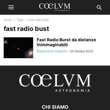
Home
Tags
Fast radio bust
fast radio bust
Fast Radio Burst da distanze
inimmaginabili
Redazione Coelum
-
20 Ottobre 2023
CHI SIAMO