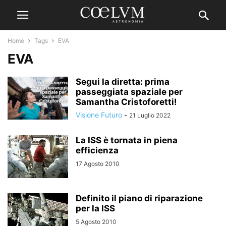
Home
Tags
EVA
EVA
Segui la diretta: prima
passeggiata spaziale per
Samantha Cristoforetti!
Visione Futuro
-
21 Luglio 2022
La ISS è tornata in piena
efficienza
17 Agosto 2010
Definito il piano di riparazione
per la ISS
5 Agosto 2010