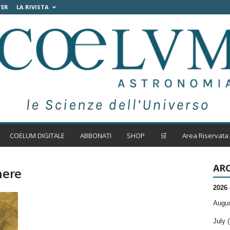
TER
LA RIVISTA
COELUM DIGITALE
ABBONATI
SHOP
🛒
Area Riservata
ARC
nere
2026
Augus
July (