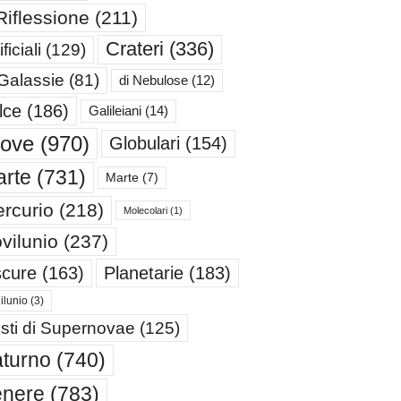
Riflessione
(211)
Crateri
(336)
ificiali
(129)
 Galassie
(81)
di Nebulose
(12)
lce
(186)
Galileiani
(14)
iove
(970)
Globulari
(154)
rte
(731)
Marte
(7)
rcurio
(218)
Molecolari
(1)
vilunio
(237)
cure
(163)
Planetarie
(183)
ilunio
(3)
sti di Supernovae
(125)
turno
(740)
enere
(783)