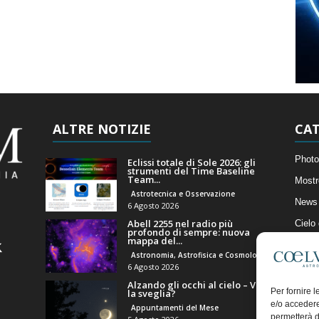
ALTRE NOTIZIE
CAT
Photo
Eclissi totale di Sole 2026: gli
strumenti del Time Baseline
Team...
Mostr
Astrotecnica e Osservazione
News 
6 Agosto 2026
Abell 2255 nel radio più
Cielo
profondo di sempre: nuova
mappa del...
Astro
Astronomia, Astrofisica e Cosmologia
Artico
6 Agosto 2026
Alzando gli occhi al cielo – Vale
Il Bl
Per fornire 
la sveglia?
e/o accedere
Appuntamenti del Mese
permetterà d