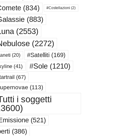
Comete
(834)
#Costellazioni
(2)
alassie
(883)
Luna
(2553)
Nebulose
(2272)
#Satelliti
(169)
aneti
(20)
#Sole
(1210)
yline
(41)
artrail
(67)
upernovae
(113)
utti i soggetti
13600)
Emissione
(521)
erti
(386)