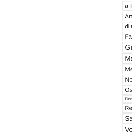
a 
Art
di
Fa
G
Ma
Me
No
Os
Plen
Re
Sa
V