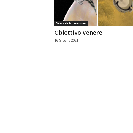
n
o
m
News di Astronomia
i
Obiettivo Venere
a
16 Giugno 2021