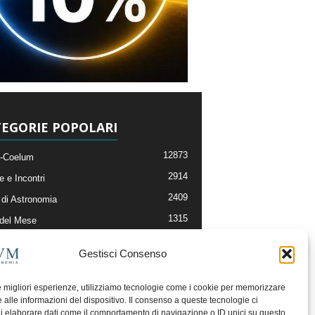
EGORIE POPOLARI
12873
-Coelum
2914
e e Incontri
2409
di Astronomia
1315
 del Mese
365
nomia, Astrofisica e Cosmologia
Gestisci Consenso
268
li e Risorse On-Line
192
og della Redazione
le migliori esperienze, utilizziamo tecnologie come i cookie per memorizzare
 alle informazioni del dispositivo. Il consenso a queste tecnologie ci
i elaborare dati come il comportamento di navigazione o ID unici su questo