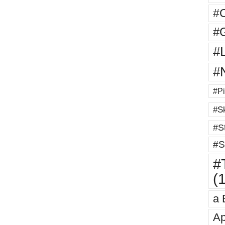
#
#G
#
#
#Pi
#Sk
#St
#S
#T
(
a 
Ap