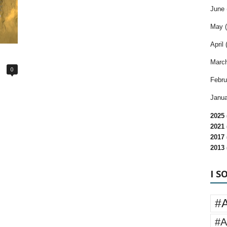
June 
May (
April 
March
0
Febru
Janua
2025 
2021 
2017 
2013 
I S
#
#A