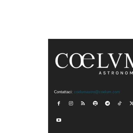
Contattaci:
coelumastro@coelum.com