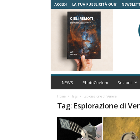
ACCEDI
LA TUA PUBBLICITÀ QUI?
NEWSLET
C
o
NEWS
PhotoCoelum
Sezioni
e
l
Home
Tags
Esplorazione di Venere
u
Tag: Esplorazione di Ve
m
A
s
t
r
o