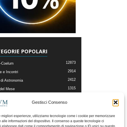
EGORIE POPOLARI
12873
-Coelum
2914
e e Incontri
2412
di Astronomia
1315
 del Mese
365
nomia, Astrofisica e Cosmologia
Gestisci Consenso
268
li e Risorse On-Line
193
og della Redazione
le migliori esperienze, utilizziamo tecnologie come i cookie per memorizzare
 alle informazioni del dispositivo. Il consenso a queste tecnologie ci
i elaborare dati come il comportamento di navigazione o ID unici su questo