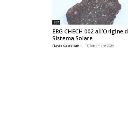
n
o
m
267
i
ERG CHECH 002 all’Origine d
a
Sistema Solare
Flavio Castellani
-
18 Settembre 2024