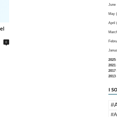
June 
May (
April 
el
March
Febru
0
Janua
2025 
2021 
2017 
2013 
I S
#
#A