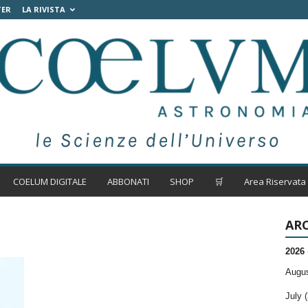
TER
LA RIVISTA
COELUM DIGITALE
ABBONATI
SHOP
🛒
Area Riservata
ARC
2026
Augus
July (