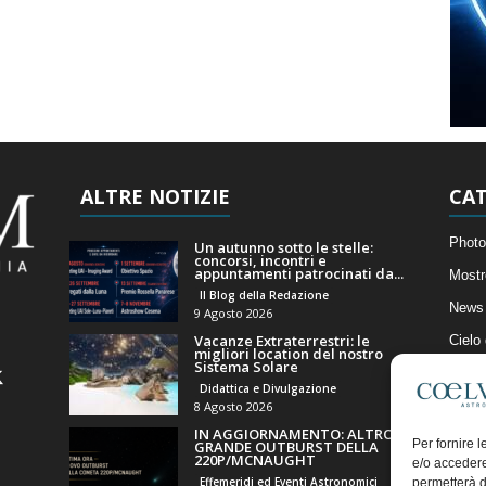
ALTRE NOTIZIE
CAT
Photo
Un autunno sotto le stelle:
concorsi, incontri e
appuntamenti patrocinati da...
Mostr
Il Blog della Redazione
News 
9 Agosto 2026
Vacanze Extraterrestri: le
Cielo
migliori location del nostro
Sistema Solare
Astro
Didattica e Divulgazione
Artico
8 Agosto 2026
IN AGGIORNAMENTO: ALTRO
Il Bl
Per fornire 
GRANDE OUTBURST DELLA
220P/MCNAUGHT
e/o accedere
Effemeridi ed Eventi Astronomici
permetterà d