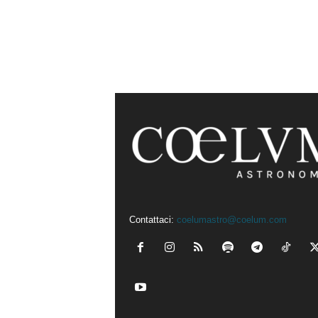
Contattaci:
coelumastro@coelum.com