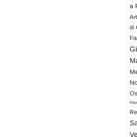
a 
Art
di
Fa
G
Ma
Me
No
Os
Plen
Re
Sa
V