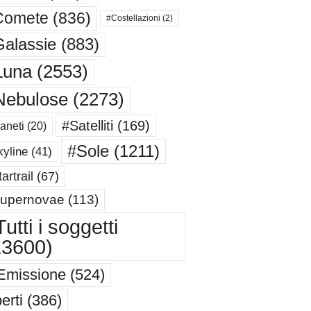
Comete
(836)
#Costellazioni
(2)
alassie
(883)
Luna
(2553)
Nebulose
(2273)
#Satelliti
(169)
aneti
(20)
#Sole
(1211)
yline
(41)
artrail
(67)
upernovae
(113)
utti i soggetti
13600)
Emissione
(524)
erti
(386)