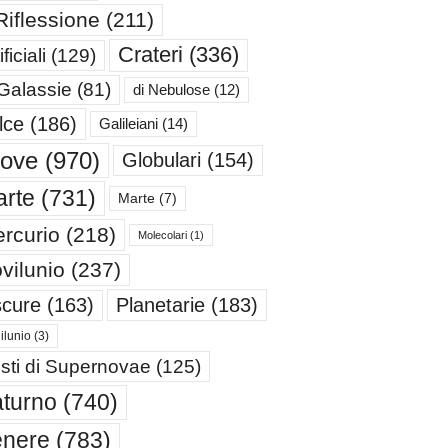
Riflessione
(211)
Crateri
(336)
ificiali
(129)
 Galassie
(81)
di Nebulose
(12)
lce
(186)
Galileiani
(14)
iove
(970)
Globulari
(154)
rte
(731)
Marte
(7)
rcurio
(218)
Molecolari
(1)
vilunio
(237)
cure
(163)
Planetarie
(183)
ilunio
(3)
sti di Supernovae
(125)
turno
(740)
enere
(783)