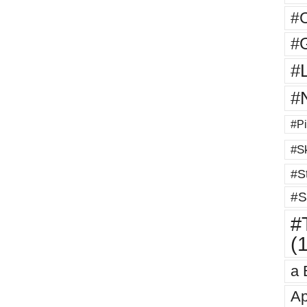
#
#G
#
#
#Pi
#Sk
#St
#S
#T
(
a 
Ap