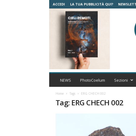
ACCEDI
LA TUA PUBBLICITÀ QUI?
NEWSLET
C
o
NEWS
PhotoCoelum
Sezioni
e
l
Home
Tags
ERG CHECH 002
u
Tag: ERG CHECH 002
m
A
s
t
r
o