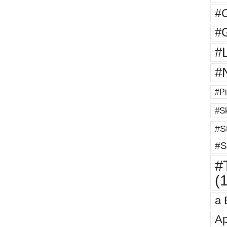
#
#G
#
#
#Pi
#Sk
#St
#S
#T
(
a 
Ap