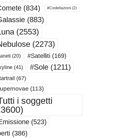
Comete
(834)
#Costellazioni
(2)
alassie
(883)
Luna
(2553)
Nebulose
(2273)
#Satelliti
(169)
aneti
(20)
#Sole
(1211)
yline
(41)
artrail
(67)
upernovae
(113)
utti i soggetti
13600)
Emissione
(523)
erti
(386)