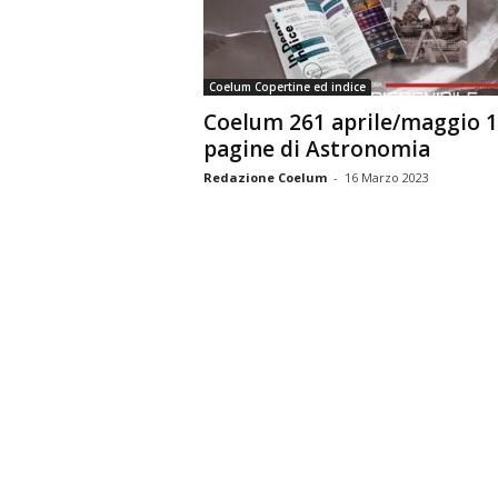
n
o
m
Coelum Copertine ed indice
i
Coelum 261 aprile/maggio 
a
pagine di Astronomia
Redazione Coelum
-
16 Marzo 2023