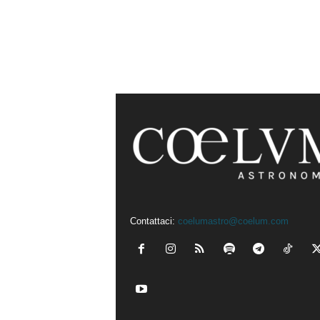
Contattaci:
coelumastro@coelum.com