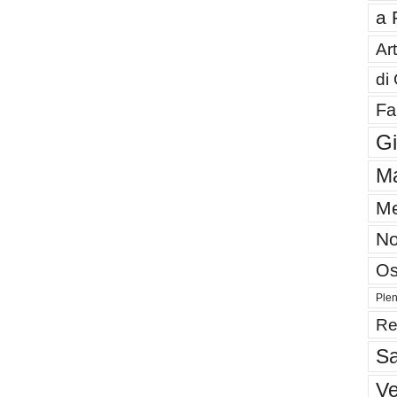
a 
Art
di
Fa
G
Ma
Me
No
Os
Plen
Re
Sa
V