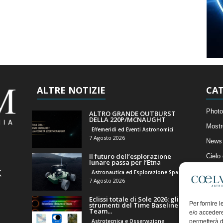
ALTRE NOTIZIE
CAT
Photo
ALTRO GRANDE OUTBURST
DELLA 220P/MCNAUGHT
Mostr
Effemeridi ed Eventi Astronomici
7 Agosto 2026
News 
Il futuro dell’esplorazione
Cielo
lunare passa per l’Etna
Astro
Astronautica ed Esplorazione Spaziale
7 Agosto 2026
Artico
Eclissi totale di Sole 2026: gli
Il Bl
Per fornire 
strumenti del Time Baseline
Team...
e/o accedere
Astrotecnica e Osservazione
permetterà d