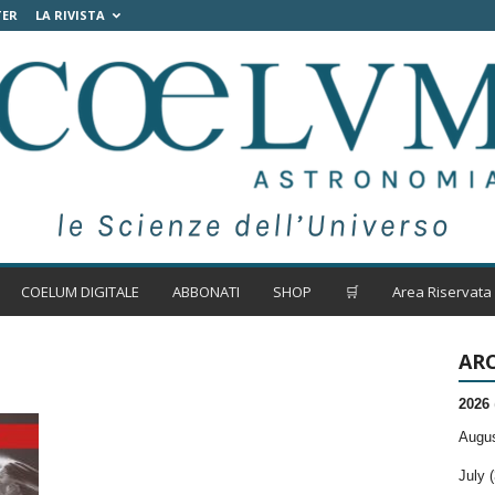
TER
LA RIVISTA
COELUM DIGITALE
ABBONATI
SHOP
🛒
Area Riservata
ARC
2026
Augus
July (