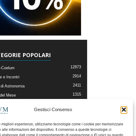
EGORIE POPOLARI
12873
-Coelum
2914
e e Incontri
2411
di Astronomia
1315
 del Mese
365
nomia, Astrofisica e Cosmologia
Gestisci Consenso
268
li e Risorse On-Line
192
og della Redazione
le migliori esperienze, utilizziamo tecnologie come i cookie per memorizzare
 alle informazioni del dispositivo. Il consenso a queste tecnologie ci
i elaborare dati come il comportamento di navigazione o ID unici su questo