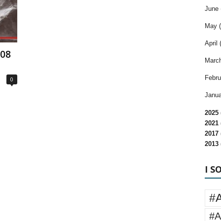
June 
May (
April 
108
March
Febru
0
Janua
2025 
2021 
2017 
2013 
I S
#
#A