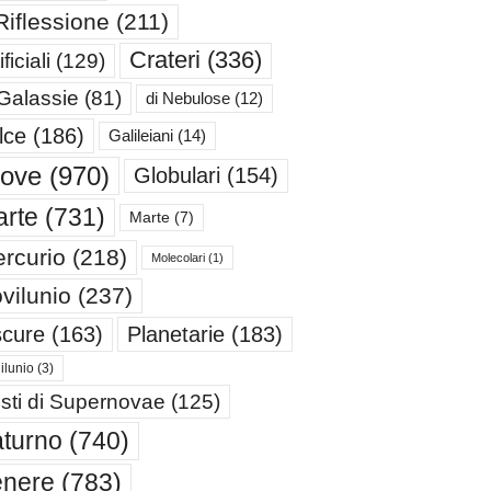
Riflessione
(211)
Crateri
(336)
ificiali
(129)
 Galassie
(81)
di Nebulose
(12)
lce
(186)
Galileiani
(14)
iove
(970)
Globulari
(154)
rte
(731)
Marte
(7)
rcurio
(218)
Molecolari
(1)
vilunio
(237)
cure
(163)
Planetarie
(183)
ilunio
(3)
sti di Supernovae
(125)
turno
(740)
enere
(783)