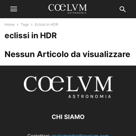
Home
Tags
Eclissi in HDR
eclissi in HDR
Nessun Articolo da visualizzare
CHI SIAMO
Contattaci:
coelumastro@coelum.com