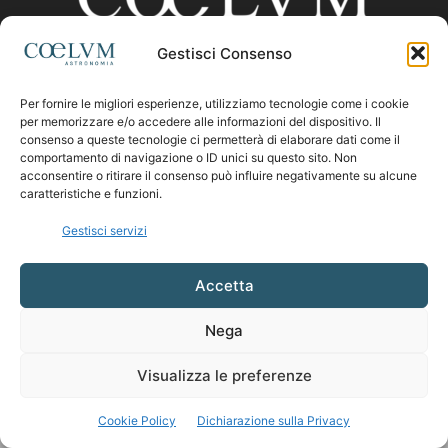
Gestisci Consenso
CHI SIAMO
Per fornire le migliori esperienze, utilizziamo tecnologie come i cookie
per memorizzare e/o accedere alle informazioni del dispositivo. Il
consenso a queste tecnologie ci permetterà di elaborare dati come il
comportamento di navigazione o ID unici su questo sito. Non
Contattaci:
coelumastro@coelum.com
acconsentire o ritirare il consenso può influire negativamente su alcune
caratteristiche e funzioni.
SEGUICI
Gestisci servizi
Accetta
Nega
Visualizza le preferenze
Cookie Policy
Dichiarazione sulla Privacy