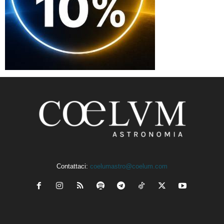
Contattaci:
coelumastro@coelum.com