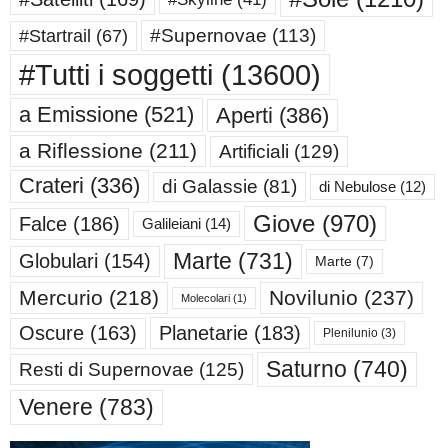
#Supernovae
(113)
#Startrail
(67)
#Tutti i soggetti
(13600)
a Emissione
(521)
Aperti
(386)
a Riflessione
(211)
Artificiali
(129)
Crateri
(336)
di Galassie
(81)
di Nebulose
(12)
Giove
(970)
Falce
(186)
Galileiani
(14)
Marte
(731)
Globulari
(154)
Marte
(7)
Mercurio
(218)
Novilunio
(237)
Molecolari
(1)
Oscure
(163)
Planetarie
(183)
Plenilunio
(3)
Saturno
(740)
Resti di Supernovae
(125)
Venere
(783)