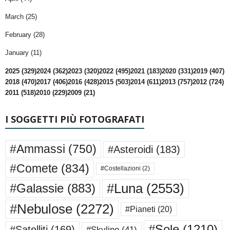
March (25)
February (28)
January (11)
2025 (329)
2024 (362)
2023 (320)
2022 (495)
2021 (183)
2020 (331)
2019 (407)
2018 (470)
2017 (406)
2016 (428)
2015 (503)
2014 (611)
2013 (757)
2012 (724)
2011 (518)
2010 (229)
2009 (21)
I SOGGETTI PIÙ FOTOGRAFATI
#Ammassi
(750)
#Asteroidi
(183)
#Comete
(834)
#Costellazioni
(2)
#Luna
(2553)
#Galassie
(883)
#Nebulose
(2272)
#Pianeti
(20)
#Sole
(1210)
#Satelliti
(169)
#Skyline
(41)