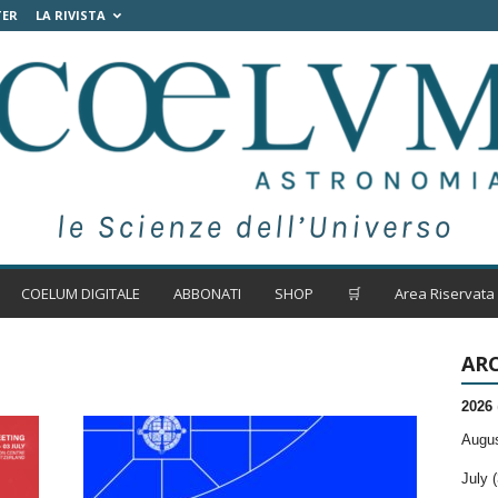
TER
LA RIVISTA
COELUM DIGITALE
ABBONATI
SHOP
🛒
Area Riservata
ARC
2026
Augus
July (