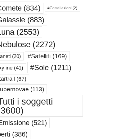
Comete
(834)
#Costellazioni
(2)
alassie
(883)
Luna
(2553)
Nebulose
(2272)
#Satelliti
(169)
aneti
(20)
#Sole
(1211)
yline
(41)
artrail
(67)
upernovae
(113)
utti i soggetti
13600)
Emissione
(521)
erti
(386)