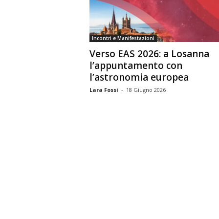
n
o
m
Incontri e Manifestazioni
i
Verso EAS 2026: a Losanna
a
l’appuntamento con
l’astronomia europea
Lara Fossi
-
18 Giugno 2026