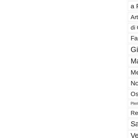
a 
Art
di
Fa
G
Ma
Me
No
Os
Plen
Re
Sa
V