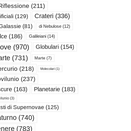
Riflessione
(211)
Crateri
(336)
ificiali
(129)
 Galassie
(81)
di Nebulose
(12)
lce
(186)
Galileiani
(14)
iove
(970)
Globulari
(154)
rte
(731)
Marte
(7)
rcurio
(218)
Molecolari
(1)
vilunio
(237)
cure
(163)
Planetarie
(183)
ilunio
(3)
sti di Supernovae
(125)
turno
(740)
enere
(783)