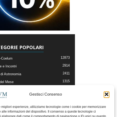
EGORIE POPOLARI
12873
-Coelum
2914
e e Incontri
2411
di Astronomia
1315
 del Mese
365
nomia, Astrofisica e Cosmologia
Gestisci Consenso
268
li e Risorse On-Line
192
og della Redazione
le migliori esperienze, utilizziamo tecnologie come i cookie per memorizzare
 alle informazioni del dispositivo. Il consenso a queste tecnologie ci
i elaborare dati come il comportamento di navigazione o ID unici su questo