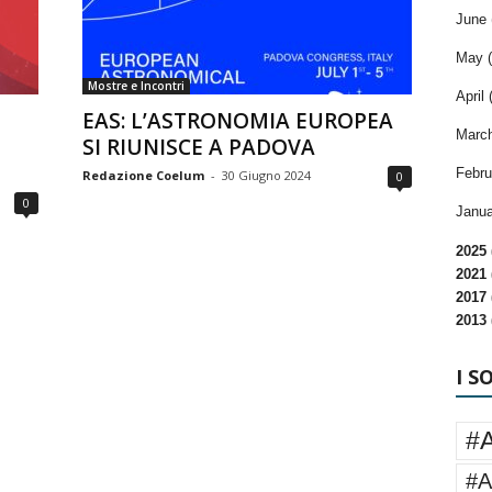
June 
May (
Mostre e Incontri
April 
EAS: L’ASTRONOMIA EUROPEA
March
SI RIUNISCE A PADOVA
Febru
Redazione Coelum
-
30 Giugno 2024
0
0
Janua
2025 
2021 
2017 
2013 
I S
#
#A