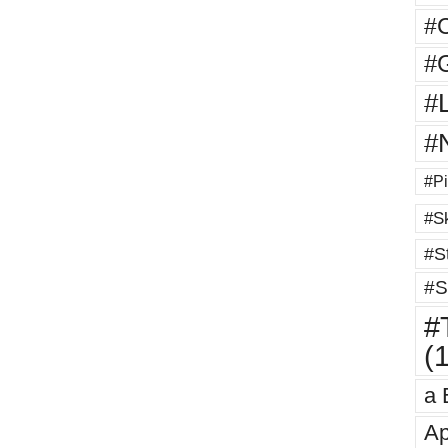
#
#G
#
#
#Pi
#Sk
#St
#S
#T
(
a 
Ap