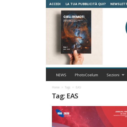
ACCEDI
LA TUA PUBBLICITÀ QUI?
NEWSLET
C
o
NEWS
PhotoCoelum
Sezioni
e
l
Home
Tags
EAS
u
Tag: EAS
m
A
s
t
r
o