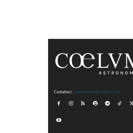
Contattaci:
coelumastro@coelum.com