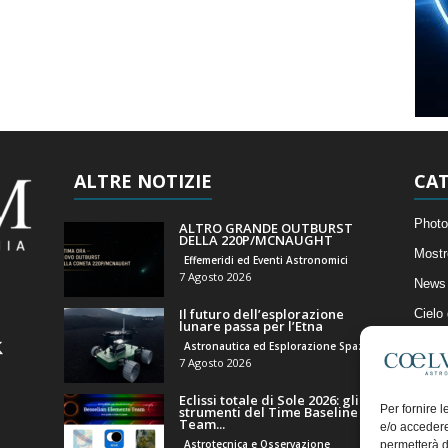
ALTRE NOTIZIE
CAT
Photo
ALTRO GRANDE OUTBURST
DELLA 220P/MCNAUGHT
Mostr
Effemeridi ed Eventi Astronomici
7 Agosto 2026
News 
Il futuro dell’esplorazione
Cielo
lunare passa per l’Etna
Astro
Astronautica ed Esplorazione Spaziale
7 Agosto 2026
Artico
Eclissi totale di Sole 2026: gli
Il Bl
Per fornire 
strumenti del Time Baseline
Team...
e/o accedere
Astrotecnica e Osservazione
permetterà d