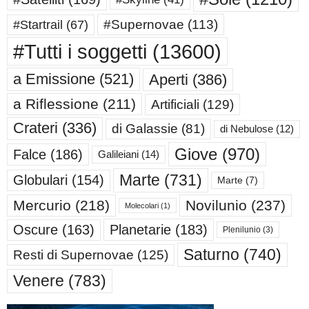
#Supernovae
(113)
#Startrail
(67)
#Tutti i soggetti
(13600)
a Emissione
(521)
Aperti
(386)
a Riflessione
(211)
Artificiali
(129)
Crateri
(336)
di Galassie
(81)
di Nebulose
(12)
Giove
(970)
Falce
(186)
Galileiani
(14)
Marte
(731)
Globulari
(154)
Marte
(7)
Mercurio
(218)
Novilunio
(237)
Molecolari
(1)
Oscure
(163)
Planetarie
(183)
Plenilunio
(3)
Saturno
(740)
Resti di Supernovae
(125)
Venere
(783)