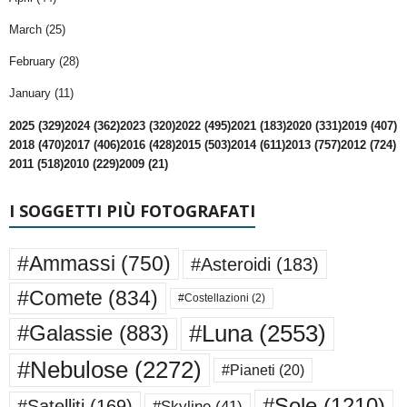
March (25)
February (28)
January (11)
2025 (329)
2024 (362)
2023 (320)
2022 (495)
2021 (183)
2020 (331)
2019 (407)
2018 (470)
2017 (406)
2016 (428)
2015 (503)
2014 (611)
2013 (757)
2012 (724)
2011 (518)
2010 (229)
2009 (21)
I SOGGETTI PIÙ FOTOGRAFATI
#Ammassi
(750)
#Asteroidi
(183)
#Comete
(834)
#Costellazioni
(2)
#Luna
(2553)
#Galassie
(883)
#Nebulose
(2272)
#Pianeti
(20)
#Sole
(1210)
#Satelliti
(169)
#Skyline
(41)