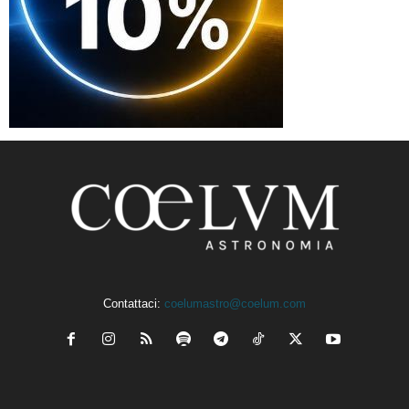
Contattaci:
coelumastro@coelum.com