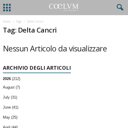
Home
Tags
Delta Cancri
Tag: Delta Cancri
Nessun Articolo da visualizzare
ARCHIVIO DEGLI ARTICOLI
2026
(212)
August (7)
July (31)
June (41)
May (25)
April (44)