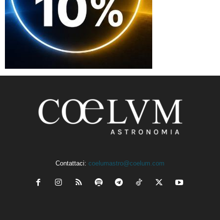
Contattaci:
coelumastro@coelum.com