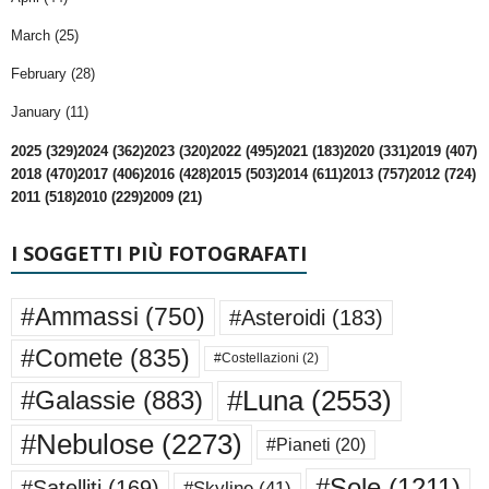
March (25)
February (28)
January (11)
2025 (329)
2024 (362)
2023 (320)
2022 (495)
2021 (183)
2020 (331)
2019 (407)
2018 (470)
2017 (406)
2016 (428)
2015 (503)
2014 (611)
2013 (757)
2012 (724)
2011 (518)
2010 (229)
2009 (21)
I SOGGETTI PIÙ FOTOGRAFATI
#Ammassi
(750)
#Asteroidi
(183)
#Comete
(835)
#Costellazioni
(2)
#Luna
(2553)
#Galassie
(883)
#Nebulose
(2273)
#Pianeti
(20)
#Sole
(1211)
#Satelliti
(169)
#Skyline
(41)