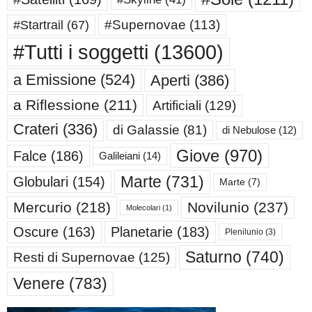
#Supernovae
(113)
#Startrail
(67)
#Tutti i soggetti
(13600)
a Emissione
(524)
Aperti
(386)
a Riflessione
(211)
Artificiali
(129)
Crateri
(336)
di Galassie
(81)
di Nebulose
(12)
Giove
(970)
Falce
(186)
Galileiani
(14)
Marte
(731)
Globulari
(154)
Marte
(7)
Mercurio
(218)
Novilunio
(237)
Molecolari
(1)
Oscure
(163)
Planetarie
(183)
Plenilunio
(3)
Saturno
(740)
Resti di Supernovae
(125)
Venere
(783)