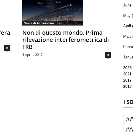
June 
May (
News di Astronomia
April 
’era
Non di questo mondo. Prima
March
rilevazione interferometrica di
FRB
Febru
0
4 Aprile 2017
0
Janua
2025 
2021 
2017 
2013 
I S
#
#A