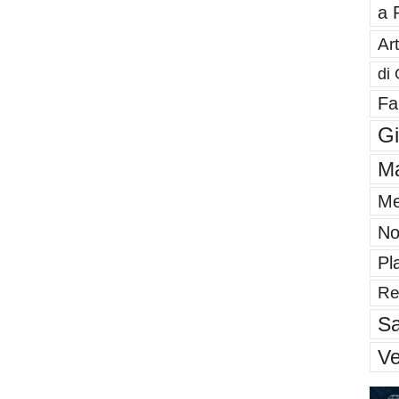
a 
Art
di 
Fa
G
Ma
Me
No
Pl
Re
Sa
V