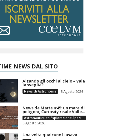
IME NEWS DAL SITO
Alzando gli occhi al cielo – Vale
la sveglia?
News di Astronomia
5 Agosto 2026
News da Marte #45: un mare di
poligoni, Curiosity risale Valle...
Astronautica ed Esplorazione Spaziale
5 Agosto 2026
Una volta qualcuno li usava