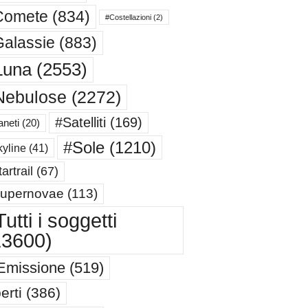
Comete
(834)
#Costellazioni
(2)
alassie
(883)
Luna
(2553)
Nebulose
(2272)
#Satelliti
(169)
aneti
(20)
#Sole
(1210)
yline
(41)
artrail
(67)
upernovae
(113)
utti i soggetti
13600)
Emissione
(519)
erti
(386)