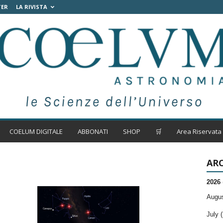
TER
LA RIVISTA
COELUM DIGITALE
ABBONATI
SHOP
🛒
Area Riservata
ARC
2026
Augus
July (