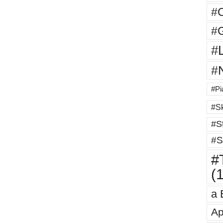
#
#G
#
#
#Pi
#Sk
#St
#S
#T
(
a 
Ap