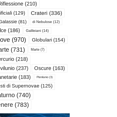
Riflessione
(210)
Crateri
(336)
ificiali
(129)
Galassie
(81)
di Nebulose
(12)
lce
(186)
Galileiani
(14)
iove
(970)
Globulari
(154)
rte
(731)
Marte
(7)
rcurio
(218)
Oscure
(163)
vilunio
(237)
anetarie
(183)
Plenilunio
(3)
sti di Supernovae
(125)
turno
(740)
enere
(783)