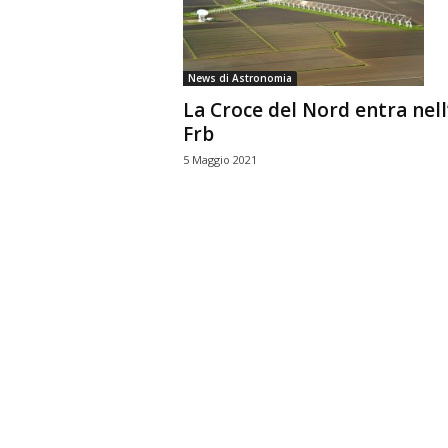
n
o
m
News di Astronomia
i
La Croce del Nord entra nell
a
Frb
5 Maggio 2021