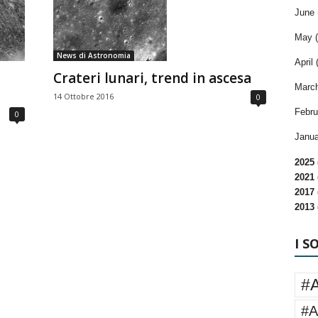
June 
May (
News di Astronomia
April 
Crateri lunari, trend in ascesa
March
14 Ottobre 2016
0
Febru
0
Janua
2025 
2021 
2017 
2013 
I S
#
#A