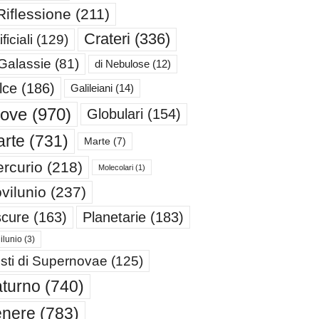
Riflessione
(211)
Crateri
(336)
ificiali
(129)
 Galassie
(81)
di Nebulose
(12)
lce
(186)
Galileiani
(14)
iove
(970)
Globulari
(154)
rte
(731)
Marte
(7)
rcurio
(218)
Molecolari
(1)
vilunio
(237)
cure
(163)
Planetarie
(183)
ilunio
(3)
sti di Supernovae
(125)
turno
(740)
enere
(783)