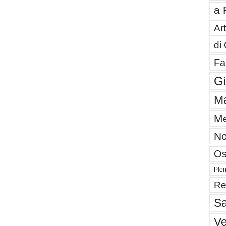
a 
Art
di
Fa
G
Ma
Me
No
Os
Plen
Re
Sa
V