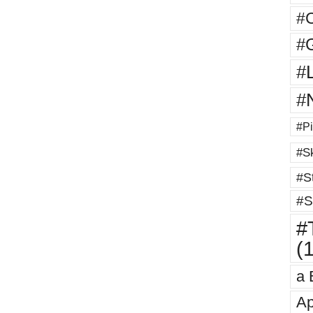
#
#G
#
#
#Pi
#Sk
#St
#S
#T
(
a 
Ap