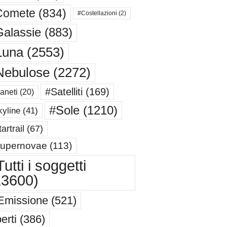
Comete
(834)
#Costellazioni
(2)
alassie
(883)
Luna
(2553)
Nebulose
(2272)
#Satelliti
(169)
aneti
(20)
#Sole
(1210)
yline
(41)
artrail
(67)
upernovae
(113)
utti i soggetti
13600)
Emissione
(521)
erti
(386)