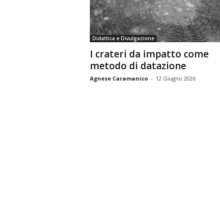
n
o
m
Didattica e Divulgazione
i
I crateri da impatto come
a
metodo di datazione
Agnese Caramanico
-
12 Giugno 2026