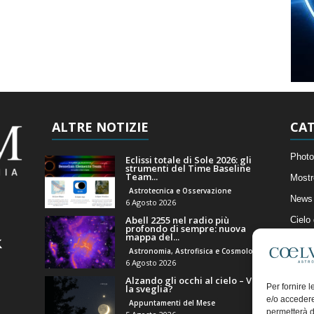
ALTRE NOTIZIE
CAT
Photo
Eclissi totale di Sole 2026: gli
strumenti del Time Baseline
Team...
Mostr
Astrotecnica e Osservazione
News 
6 Agosto 2026
Abell 2255 nel radio più
Cielo
profondo di sempre: nuova
mappa del...
Astro
Astronomia, Astrofisica e Cosmologia
Artico
6 Agosto 2026
Alzando gli occhi al cielo – Vale
Il Bl
Per fornire 
la sveglia?
e/o accedere
Appuntamenti del Mese
permetterà d