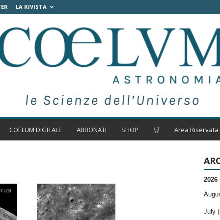
TER
LA RIVISTA
COELUM DIGITALE
ABBONATI
SHOP
🛒
Area Riservata
ARC
2026
Augus
July (