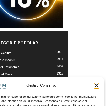
EGORIE POPOLARI
12873
-Coelum
2914
e e Incontri
2409
di Astronomia
1315
 del Mese
365
nomia, Astrofisica e Cosmologia
Gestisci Consenso
268
li e Risorse On-Line
192
og della Redazione
le migliori esperienze, utilizziamo tecnologie come i cookie per memorizzare
 alle informazioni del dispositivo. Il consenso a queste tecnologie ci
i elaborare dati come il comportamento di navigazione o ID unici su questo