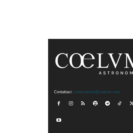
Contattaci:
coelumastro@coelum.com