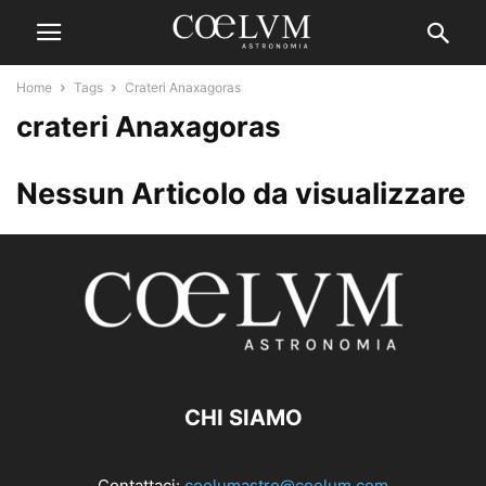
Home
Tags
Crateri Anaxagoras
crateri Anaxagoras
Nessun Articolo da visualizzare
CHI SIAMO
Contattaci:
coelumastro@coelum.com