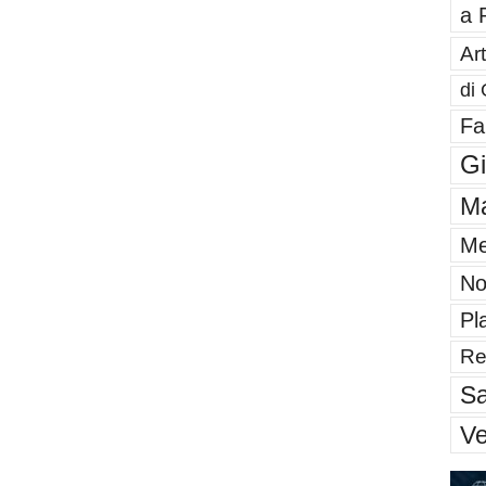
a 
Art
di 
Fa
G
Ma
Me
No
Pl
Re
Sa
V