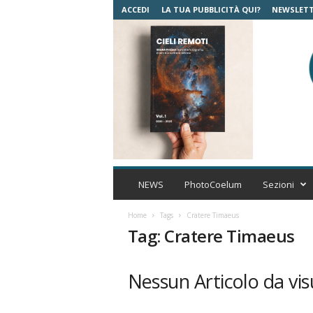
ACCEDI
LA TUA PUBBLICITÀ QUI?
NEWSLET
C
o
NEWS
PhotoCoelum
Sezioni
e
l
Home
Tags
Cratere Timaeus
u
Tag: Cratere Timaeus
m
A
s
Nessun Articolo da vis
t
r
o