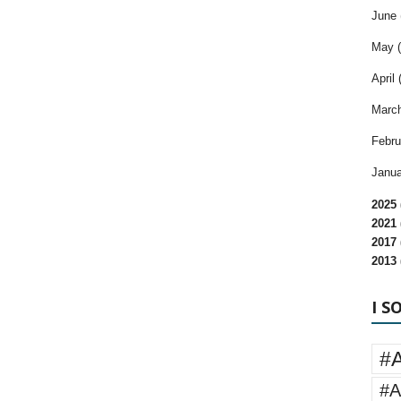
June 
May (
April 
March
Febru
Janua
2025 
2021 
2017 
2013 
I S
#
#A