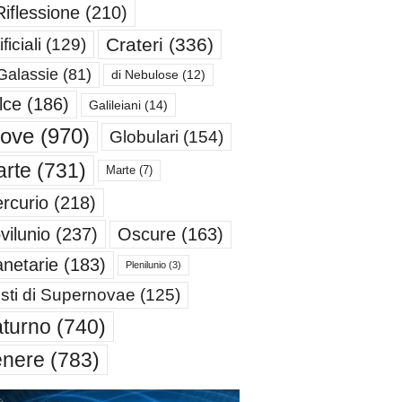
Riflessione
(210)
Crateri
(336)
ificiali
(129)
Galassie
(81)
di Nebulose
(12)
lce
(186)
Galileiani
(14)
iove
(970)
Globulari
(154)
rte
(731)
Marte
(7)
rcurio
(218)
Oscure
(163)
vilunio
(237)
anetarie
(183)
Plenilunio
(3)
sti di Supernovae
(125)
turno
(740)
enere
(783)