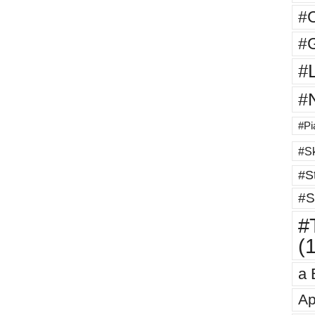
#
#G
#
#
#Pi
#Sk
#St
#S
#T
(
a 
Ap