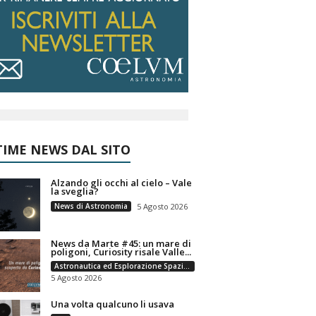
IME NEWS DAL SITO
Alzando gli occhi al cielo – Vale
la sveglia?
News di Astronomia
5 Agosto 2026
News da Marte #45: un mare di
poligoni, Curiosity risale Valle...
Astronautica ed Esplorazione Spaziale
5 Agosto 2026
Una volta qualcuno li usava