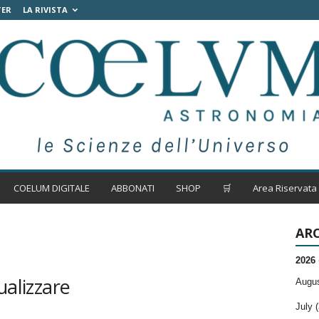
TER
LA RIVISTA
COELUM DIGITALE
ABBONATI
SHOP
🛒
Area Riservata
ARC
2026
ualizzare
Augus
July (