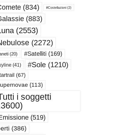
Comete
(834)
#Costellazioni
(2)
alassie
(883)
Luna
(2553)
Nebulose
(2272)
#Satelliti
(169)
aneti
(20)
#Sole
(1210)
yline
(41)
artrail
(67)
upernovae
(113)
utti i soggetti
13600)
Emissione
(519)
erti
(386)