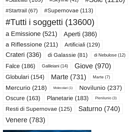
#Supernovae
(113)
#Startrail
(67)
#Tutti i soggetti
(13600)
a Emissione
(521)
Aperti
(386)
a Riflessione
(211)
Artificiali
(129)
Crateri
(336)
di Galassie
(81)
di Nebulose
(12)
Giove
(970)
Falce
(186)
Galileiani
(14)
Marte
(731)
Globulari
(154)
Marte
(7)
Mercurio
(218)
Novilunio
(237)
Molecolari
(1)
Oscure
(163)
Planetarie
(183)
Plenilunio
(3)
Saturno
(740)
Resti di Supernovae
(125)
Venere
(783)