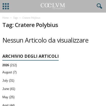
Home
Tags
Cratere Polybius
Tag: Cratere Polybius
Nessun Articolo da visualizzare
ARCHIVIO DEGLI ARTICOLI
2026
(212)
August (7)
July (31)
June (41)
May (25)
April (44)