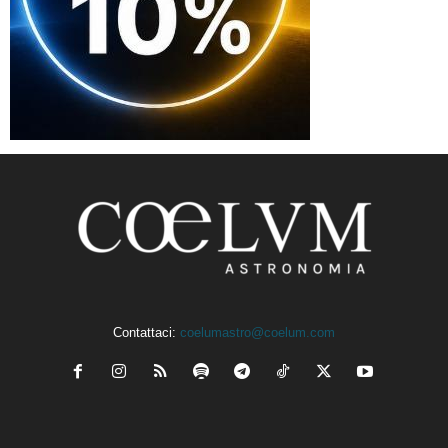
Contattaci:
coelumastro@coelum.com