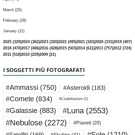
March (25)
February (28)
January (11)
2025 (329)
2024 (362)
2023 (320)
2022 (495)
2021 (183)
2020 (331)
2019 (407)
2018 (470)
2017 (406)
2016 (428)
2015 (503)
2014 (611)
2013 (757)
2012 (724)
2011 (518)
2010 (229)
2009 (21)
I SOGGETTI PIÙ FOTOGRAFATI
#Ammassi
(750)
#Asteroidi
(183)
#Comete
(834)
#Costellazioni
(2)
#Luna
(2553)
#Galassie
(883)
#Nebulose
(2272)
#Pianeti
(20)
#Sole
(1210)
#Satelliti
(169)
#Skyline
(41)