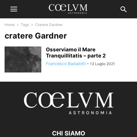
Home
Tags
Cratere Gardner
cratere Gardner
Osserviamo il Mare
Tranquillitatis – parte 2
Francesco Badalotti
-
13 Luglio 2021
CHI SIAMO